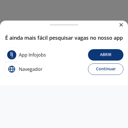
É ainda mais fácil pesquisar vagas no nosso app
App Infojobs
ABRIR
Navegador
Continuar
5 ago
AUXILIAR DE LIMPEZA (CLT – ZONA
SUL)
4,5
Empresa
confidencial