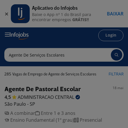
Aplicativo do Infojobs
BAIXAR
Baixe o App nº 1 do Brasil para
encontrar empregos
GRÁTIS!!
Login
285
FILTRAR
Vagas de Emprego de Agente de Serviços Escolares
18 mai
Agente De Pastoral Escolar
4,5
ADMINISTRACAO
CENTRAL
São Paulo - SP
A combinar
Entre 1 e 3 anos
Ensino Fundamental (1º grau)
Presencial