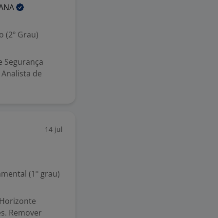
IANA
 (2º Grau)
de Segurança
 Analista de
14 jul
mental (1º grau)
 Horizonte
ies. Remover