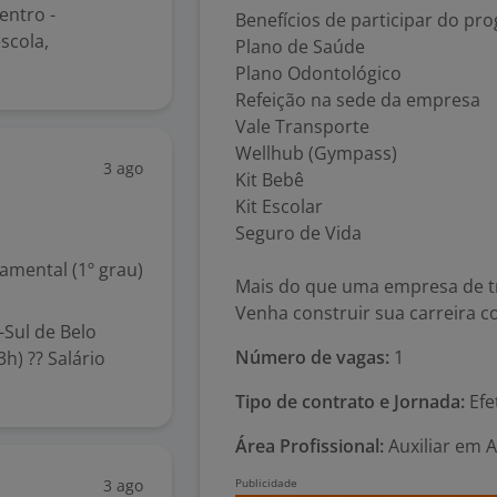
entro -
Benefícios de participar do pr
scola,
Plano de Saúde
Plano Odontológico
Refeição na sede da empresa
Vale Transporte
Wellhub (Gympass)
3 ago
Kit Bebê
Kit Escolar
Seguro de Vida
mental (1º grau)
Mais do que uma empresa de t
Venha construir sua carreira c
-Sul de Belo
Número de vagas:
1
h) ?? Salário
Tipo de contrato e Jornada:
Efe
Área Profissional:
Auxiliar em 
3 ago