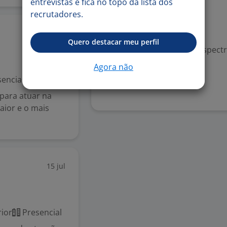
Visual
entrevistas e fica no topo da lista dos
Psicossocial
recrutadores.
Reabilitados
30 jul
Intelectual
Quero destacar meu perfil
TEA - Transtornos do espectr
Agora não
Denunciar vaga
encial
para atuar na
aior e o mais
15 jul
ior
Presencial