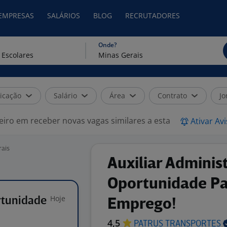
 EMPRESAS
SALÁRIOS
BLOG
RECRUTADORES
Onde?
icação
Salário
Área
Contrato
Jo
eiro em receber novas vagas similares a esta
Ativar Av
rais
Auxiliar Adminis
Oportunidade Pa
Hoje
rtunidade
Emprego!
4,5
PATRUS
TRANSPORTES