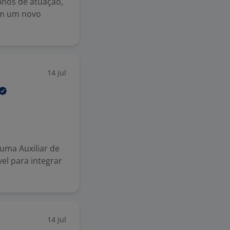
anos de atuação,
om um novo
14 jul
uma Auxiliar de
l para integrar
14 jul