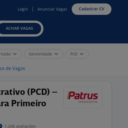
Cadastrar CV
Login
Anunciar Vagas
ACHAR VAGAS
rnada
Senioridade
PcD
iso de Vagas
trativo (PCD) –
ra Primeiro
1.246 avaliações