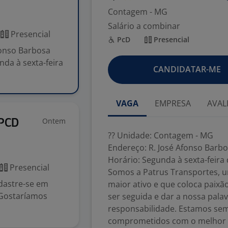
Contagem - MG
Salário a combinar
Presencial
PcD
Presencial
fonso Barbosa
nda à sexta-feira
CANDIDATAR-ME
VAGA
EMPRESA
AVAL
Ontem
 PCD
?? Unidade: Contagem - MG
Endereço: R. José Afonso Barbo
Horário: Segunda à sexta-feira 
Presencial
Somos a Patrus Transportes, 
dastre-se em
maior ativo e que coloca paixã
 Gostaríamos
ser seguida e dar a nossa pala
responsabilidade. Estamos se
comprometidos com o melhor 