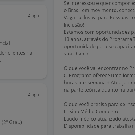
Se interessou e quer compor e
o Brasil em movimento, conect
4 ago
Vaga Exclusiva para Pessoas co
Inclusão!
Estamos com oportunidades par
18 anos, através do Programa T
ncial
oportunidade para se capacitar
er clientes na
sua chance!
,
O que você vai encontrar no Pr
O Programa oferece uma formaç
horas por semana + Atuação no 
na parte teórica quanto na part
4 ago
O que você precisa para se ins
Ensino Médio Completo
Laudo médico atualizado atesta
 (2º Grau)
Disponibilidade para trabalh