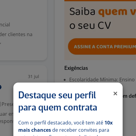
ncial
er clientes na
,
Exigências
31 jul
Escolaridade Mínima: Ensino
Destaque seu perfil
Habilitada para pessoa com def
Presencial
para quem contrata
Auditiva
tuar em nossas
Fala
esponsável pela
Física
Com o perfil destacado, você tem até
10x
Mental
mais chances
de receber convites para