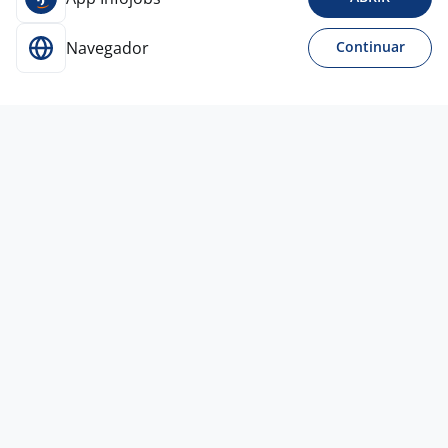
Navegador
Continuar
13 jul
AGENTE DE TELEATENDIMENTO |
COBRANÇA | PONTA GROSSA
3,8
SERVICES ASSESSORIA E COBRANCAS
LTDA.
Ponta Grossa - PR
A combinar
Ensino Médio (2º Grau)
Presencial
Vagas semelhantes
9 jul
Vendedor Interno