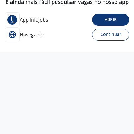
É ainda mais fácil pesquisar vagas no nosso app
App Infojobs
ABRIR
Navegador
Continuar
Para Candidatos
Acesse o site de empregos líder e se candidate a
vagas adequadas ao seu perfil de forma fácil e
rápida.