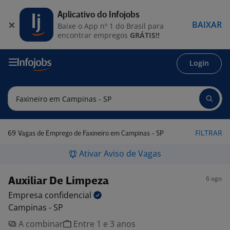
Aplicativo do Infojobs
BAIXAR
Baixe o App nº 1 do Brasil para
encontrar empregos
GRÁTIS!!
Login
69
FILTRAR
Vagas de Emprego de Faxineiro em Campinas - SP
Ativar Aviso de Vagas
6 ago
Auxiliar De Limpeza
Empresa
confidencial
Campinas - SP
A combinar
Entre 1 e 3 anos