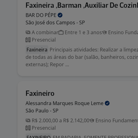
Faxineira ,Barman ,Auxiliar De Cozi
BAR DO
PÉPE
São José dos Campos - SP
A combinar
Entre 1 e 3 anos
Ensino Funda
Presencial
Faxineira
Principais atividades: Realizar a limp
de todas as áreas do bar (salão, banheiros, cozi
externas); Repor ...
Faxineiro
Alessandra Marques Roque
Leme
São Paulo - SP
R$ 2.000,00 a R$ 2.142,00
Ensino Fundamenta
Presencial
FAXINEIRO
EM PADARIA, SOMENTE PROFISSIONA