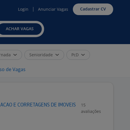
Cadastrar CV
Login
Anunciar Vagas
ACHAR VAGAS
rnada
Senioridade
PcD
iso de Vagas
15
ACAO E CORRETAGENS DE IMOVEIS
avaliações