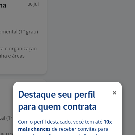
30 jul
nha
mental (1º grau)
eza e organização
nha e áreas
30 jul
Destaque seu perfil
para quem contrata
l (1º grau)
Com o perfil destacado, você tem até
10x
mais chances
de receber convites para
IS DO SEXO