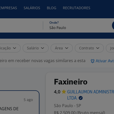
 EMPRESAS
SALÁRIOS
BLOG
RECRUTADORES
Onde?
icação
Salário
Área
Contrato
Jo
eiro em receber novas vagas similares a esta
Ativar Av
Faxineiro
4,0
GUILLAUMON ADMINISTR
LTDA.
5 ago
São Paulo - SP
AGENS DE
R$ 2.509,00 (Bruto mensal)