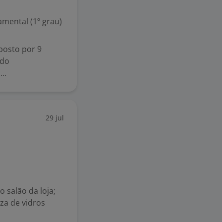
mental (1º grau)
osto por 9
 do
..
29 jul
 salão da loja;
za de vidros