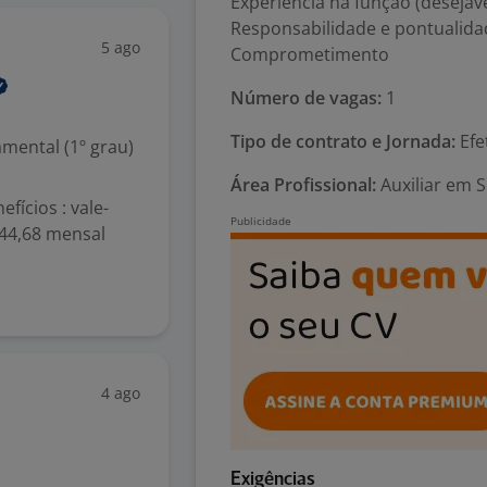
Experiência na função (desejáve
Responsabilidade e pontualida
5 ago
Comprometimento
Número de vagas:
1
Tipo de contrato e Jornada:
Efe
mental (1º grau)
Área Profissional:
Auxiliar em S
efícios : vale-
144,68 mensal
4 ago
Exigências