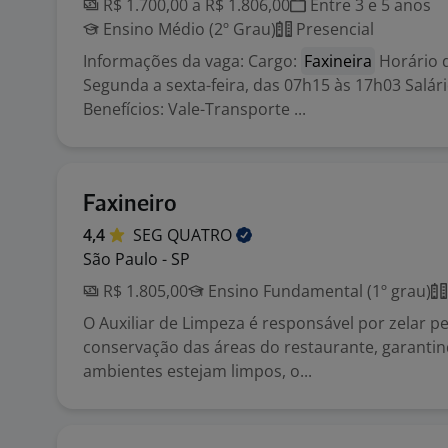
R$ 1.700,00 a R$ 1.806,00
Entre 3 e 5 anos
Ensino Médio (2º Grau)
Presencial
Informações da vaga: Cargo:
Faxineira
Horário d
Segunda a sexta-feira, das 07h15 às 17h03 Salári
Benefícios: Vale-Transporte ...
Faxineiro
4,4
SEG
QUATRO
São Paulo - SP
R$ 1.805,00
Ensino Fundamental (1º grau)
O Auxiliar de Limpeza é responsável por zelar pe
conservação das áreas do restaurante, garanti
ambientes estejam limpos, o...