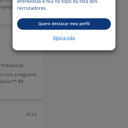
entrevistas e fica no topo da lista dos
 espaços comuns
recrutadores.
Quero destacar meu perfil
Agora não
29 jul
Presencial
s com a seguinte
lário:** R$
29 jul