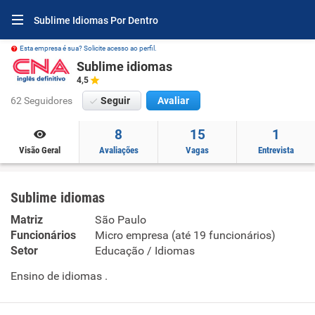
Sublime Idiomas Por Dentro
Esta empresa é sua? Solicite acesso ao perfil.
Sublime idiomas
4,5
62 Seguidores
Seguir
Avaliar
8
15
1
Visão Geral
Avaliações
Vagas
Entrevista
Sublime idiomas
Matriz
São Paulo
Funcionários
Micro empresa (até 19 funcionários)
Setor
Educação / Idiomas
Ensino de idiomas .