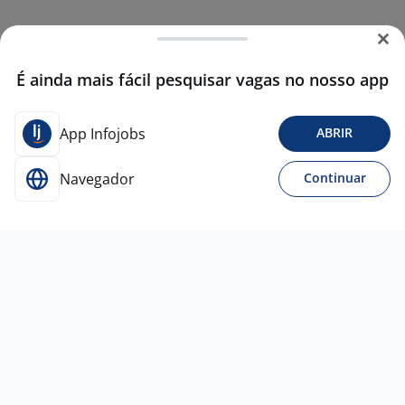
É ainda mais fácil pesquisar vagas no nosso app
App Infojobs
ABRIR
Navegador
Continuar
15 jul
Estágio Em Segurança Do Trabalho
Futura
Estágios
Porto Alegre - RS