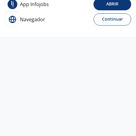
App Infojobs
ABRIR
Navegador
Continuar
1 jul
Analista De Departamento Pessoal
ALLIS CONTABILIDADE E
AUDITORIA
Porto Alegre - RS
A combinar
Ensino Superior
Presencial
30 jun
Analista De Departamento Pessoal
4,5
Empresa
confidencial
Porto Alegre - RS