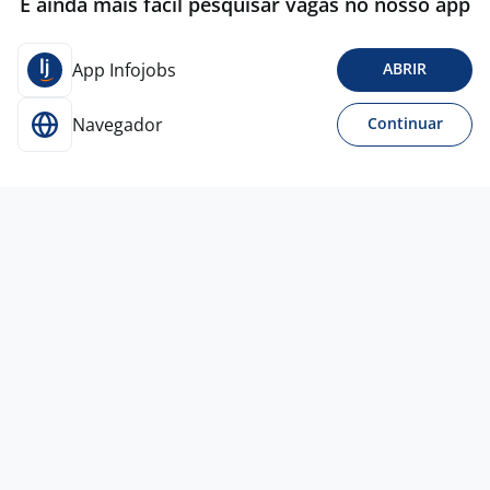
É ainda mais fácil pesquisar vagas no nosso app
App Infojobs
ABRIR
Navegador
Continuar
Para Candidatos
Acesse o site de empregos líder e se candidate a
vagas adequadas ao seu perfil de forma fácil e
rápida.