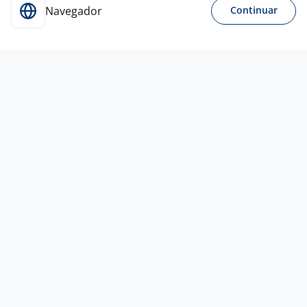
Navegador
Continuar
6 ago
ANALISTA DE SEGURANÇA DE
MÁQUINAS E EQUIPAMENTOS
4,4
Bureau Veritas do
Brasil
Betim - MG
R$ 3.800,00 a R$ 4.000,00
Curso Técnico
Presencial
6 ago
Operador De Impressão 3D | Jundiai -
SP
4,5
Randstad -
Matriz
Atibaia - SP