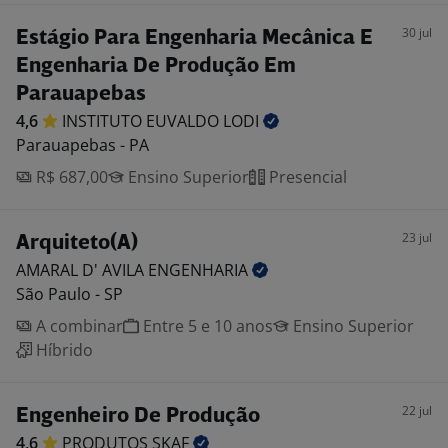
30 jul
Estágio Para Engenharia Mecânica E
Engenharia De Produção Em
Parauapebas
4,6
INSTITUTO EUVALDO
LODI
Parauapebas - PA
R$ 687,00
Ensino Superior
Presencial
23 jul
Arquiteto(A)
AMARAL D' AVILA
ENGENHARIA
São Paulo - SP
A combinar
Entre 5 e 10 anos
Ensino Superior
Híbrido
22 jul
Engenheiro De Produção
4,6
PRODUTOS
SKAF