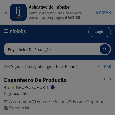
Aplicativo do Infojobs
BAIXAR
Baixe o App nº 1 do Brasil para
encontrar empregos
GRÁTIS!!
Login
244
FILTRAR
Vagas de Emprego de Engenheiro de Produção
31 jul
Engenheiro De Produção
4,2
GRUPO
SUPORTE
Biguaçu - SC
A combinar
Entre 3 e 5 anos
Ensino Superior
Presencial