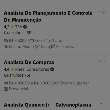
3 ago
Analista De Planejamento E Controle
De Manutenção
4,2
TSA
Guarulhos - SP
R$ 3.500,00
Entre 1 e 3 anos
Ensino Médio (2º Grau)
Presencial
3 ago
Analista De Compras
4,4
Rheal
Consultores
Guarulhos - SP
R$ 4.000,00 a R$ 6.000,00
Ensino Superior
Presencial
6 jul
Analista Químico Jr. - Galvanoplastia