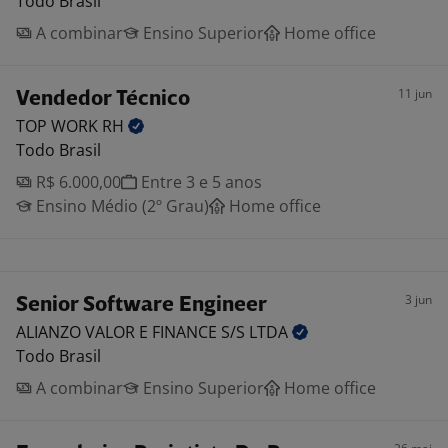
Todo Brasil
A combinar
Ensino Superior
Home office
11 jun
Vendedor Técnico
TOP WORK
RH
Todo Brasil
R$ 6.000,00
Entre 3 e 5 anos
Ensino Médio (2º Grau)
Home office
3 jun
Senior Software Engineer
ALIANZO VALOR E FINANCE S/S
LTDA
Todo Brasil
A combinar
Ensino Superior
Home office