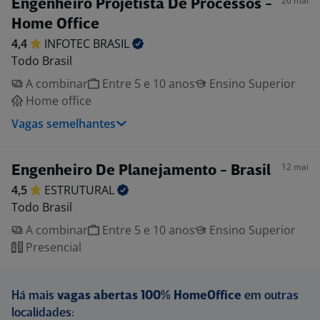
26 mai
Engenheiro Projetista De Processos -
Home Office
4,4
INFOTEC
BRASIL
Todo Brasil
A combinar
Entre 5 e 10 anos
Ensino Superior
Home office
Vagas semelhantes
12 mai
Engenheiro De Planejamento - Brasil
4,5
ESTRUTURAL
Todo Brasil
A combinar
Entre 5 e 10 anos
Ensino Superior
Presencial
Há mais
vagas abertas 100% HomeOffice
em outras
localidades: