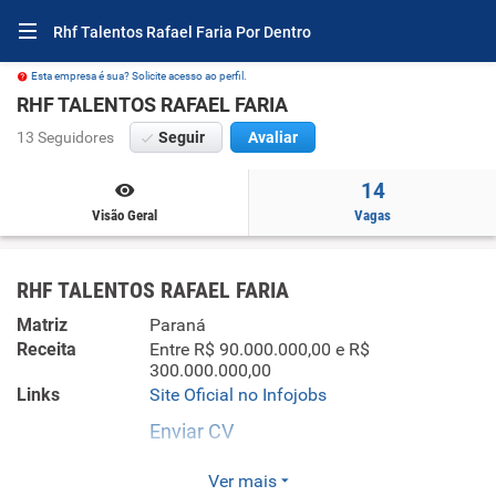
Rhf Talentos Rafael Faria Por Dentro
Esta empresa é sua? Solicite acesso ao perfil.
RHF TALENTOS RAFAEL FARIA
13 Seguidores
Seguir
Avaliar
14
Visão Geral
Vagas
RHF TALENTOS RAFAEL FARIA
Matriz
Paraná
Receita
Entre R$ 90.000.000,00 e R$
300.000.000,00
Links
Site Oficial no Infojobs
Enviar CV
Bem-vindo à RHF Talentos, a maior consultoria de recursos
Ver mais