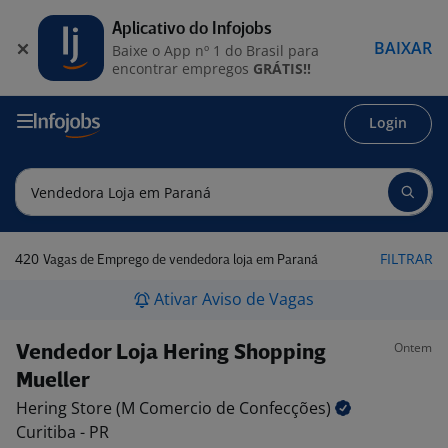
Aplicativo do Infojobs
BAIXAR
Baixe o App nº 1 do Brasil para
encontrar empregos
GRÁTIS!!
Login
420
FILTRAR
Vagas de Emprego de vendedora loja em Paraná
Ativar Aviso de Vagas
Ontem
Vendedor Loja Hering Shopping
Mueller
Hering Store (M Comercio de
Confecções)
Curitiba - PR