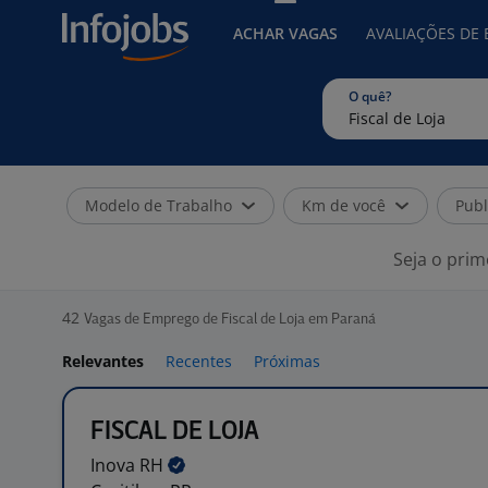
ACHAR VAGAS
AVALIAÇÕES DE
O quê?
Modelo de Trabalho
Km de você
Publ
Seja o prim
42
Vagas de Emprego de Fiscal de Loja em Paraná
Relevantes
Recentes
Próximas
FISCAL DE LOJA
Inova
RH