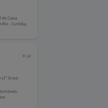
l de Caixa
ilho - Curitiba,
31 jul
 (2º Grau)
utomóveis,
 em