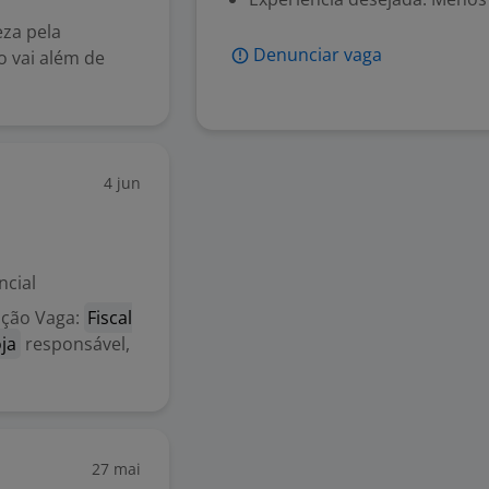
za pela
Denunciar vaga
 vai além de
4 jun
ncial
ação Vaga:
Fiscal
oja
responsável,
27 mai