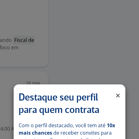
tando
Fiscal de
 foco em
26 mai
Destaque seu perfil
para quem contrata
Com o perfil destacado, você tem até
10x
:00 AS 22:20
mais chances
de receber convites para