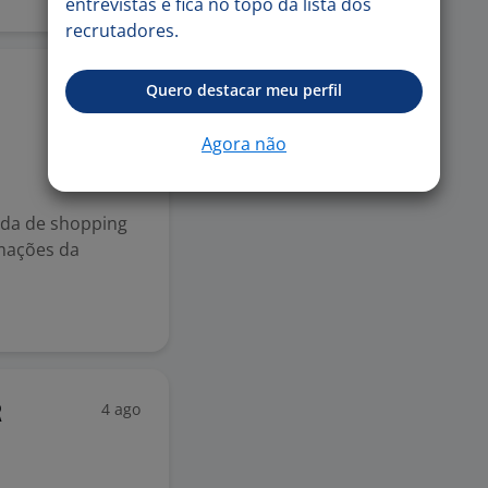
entrevistas e fica no topo da lista dos
recrutadores.
21 jul
Quero destacar meu perfil
Agora não
ada de shopping
mações da
4 ago
R