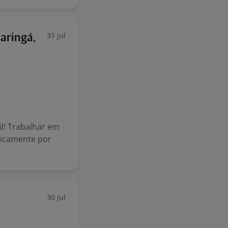
31 jul
Maringá,
il! Trabalhar em
egicamente por
30 jul