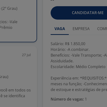
 (2º Grau)
CANDIDATAR-ME
ios: -Vale
-Prêmio
VAGA
EMPRESA
COMP
Salário: R$ 1.850,00
Horário: -A combinar.
27 jul
Benefícios: -Vale Transporte; -
Assiduidade.
Escolaridade: Médio Completo
Grau)
Experiência em: *REQUISITOS:*
meses na função; -Conheciment
de estoque e estratégias de pr
 você em todos os
 se identifica
Número de vagas:
1