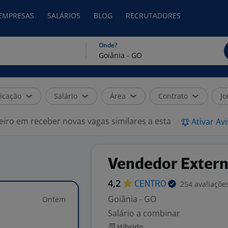
 EMPRESAS
SALÁRIOS
BLOG
RECRUTADORES
Onde?
icação
Salário
Área
Contrato
Jo
eiro em receber novas vagas similares a esta
Ativar Av
Vendedor Extern
4,2
254 avaliaçõe
CENTRO
Goiânia - GO
Ontem
Salário a combinar
Híbrido