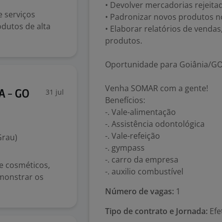
• Devolver mercadorias rejeita
 serviços
• Padronizar novos produtos nos
dutos de alta
• Elaborar relatórios de vend
produtos.
Oportunidade para Goiânia/G
Venha SOMAR com a gente!
31 jul
A - GO
Benefícios:
-. Vale-alimentação
-. Assistência odontológica
-. Vale-refeição
Grau)
-. gympass
-. carro da empresa
de cosméticos,
-. auxilio combustível
emonstrar os
Número de vagas:
1
Tipo de contrato e Jornada:
Efe