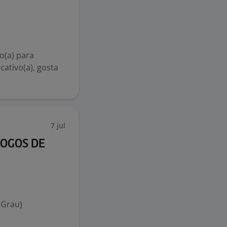
o(a) para
cativo(a), gosta
7 jul
JOGOS DE
 Grau)