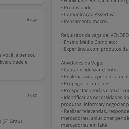
• Habilidade em trabalhar em 
• Proatividade;
• Comunicação Assertiva;
4 ago
• Pensamento macro.
Requisitos da vaga de: VEND
• Ensino Médio Completo;
• Experiência com produtos da 
s Você já pensou
iversidade e
Atividades da Vaga:
• Captar e fidelizar clientes;
• Realizar visitas periodicament
• Propagar promoções;
• Prospectar vendas e atuar co
3 ago
• Identificar as necessidades d
produtos, informar/ negociar 
• Realizar televendas, respond
mercadorias, solucionar pendênc
 (2º Grau)
mercadorias em falta;