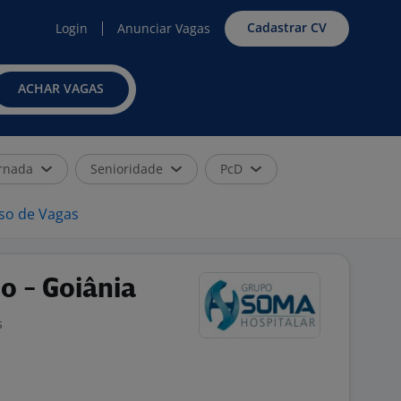
Cadastrar CV
Login
Anunciar Vagas
ACHAR VAGAS
rnada
Senioridade
PcD
iso de Vagas
o - Goiânia
s