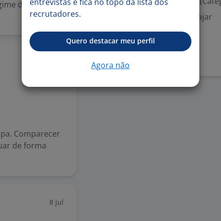
Habilitação para dirigir (Cate
entrevistas e fica no topo da lista dos
egime de
recrutadores.
Disponibilidade para viajar
Quero destacar meu perfil
Denunciar vaga
14 jul
Agora não
mpa. Comparecer
uar de forma
8 jul