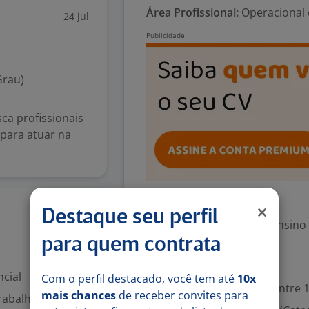
Área Profissional:
Operacional 
24 jul
Grau)
ca profissionais
 para atuar na
Exigências
23 jul
Destaque seu perfil
Escolaridade Mínima: Ensino
para quem contrata
Valorizado
cial
Com o perfil destacado, você tem até
10x
Experiência desejada: Entre 1
mais chances
de receber convites para
rabalho: Região