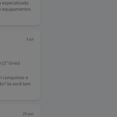
especializada
 e equipamentos
3 jul
 (2º Grau)
m conquistas e
do? Se você tem
29 jun