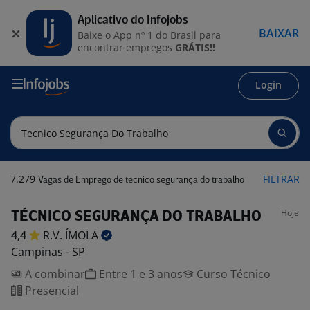
Aplicativo do Infojobs
BAIXAR
Baixe o App nº 1 do Brasil para
encontrar empregos
GRÁTIS!!
Login
7.279
FILTRAR
Vagas de Emprego de tecnico segurança do trabalho
Hoje
TÉCNICO SEGURANÇA DO TRABALHO
4,4
R.V.
ÍMOLA
Campinas - SP
A combinar
Entre 1 e 3 anos
Curso Técnico
Presencial