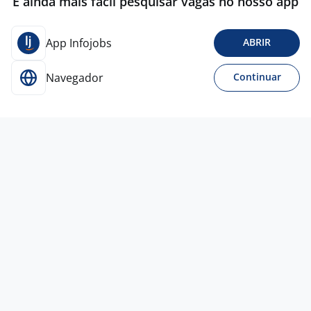
É ainda mais fácil pesquisar vagas no nosso app
App Infojobs
ABRIR
Navegador
Continuar
19 jun
Técnico Segurança Do Trabalho
4,5
MUNDIAL
RH
Porto Alegre - RS
A combinar
Entre 3 e 5 anos
Curso Técnico
Presencial
19 jun
TECNICO SEGURANÇA DO TRABALHO
4,5
GRABER