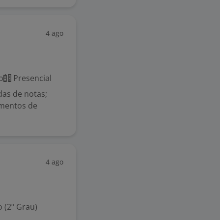
4 ago
o
Presencial
das de notas;
amentos de
4 ago
 (2º Grau)