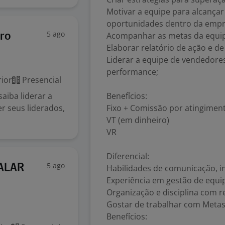
Motivar a equipe para alcançar
oportunidades dentro da empr
5 ago
Acompanhar as metas da equip
iro
Elaborar relatório de ação e de
Liderar a equipe de vendedor
performance;
ior
Presencial
aiba liderar a
Benefícios:
r seus liderados,
Fixo + Comissão por atingimen
VT (em dinheiro)
VR
Diferencial:
5 ago
ALAR
Habilidades de comunicação, i
Experiência em gestão de equi
Organização e disciplina com 
Gostar de trabalhar com Meta
Benefícios: