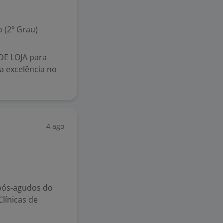
 (2º Grau)
E LOJA para
a excelência no
4 ago
 pós-agudos do
línicas de