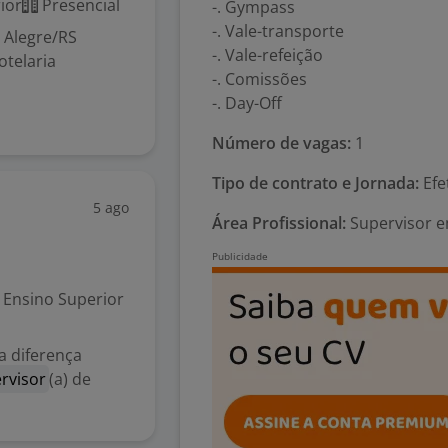
ior
Presencial
-. Gympass
-. Vale-transporte
o Alegre/RS
-. Vale-refeição
otelaria
-. Comissões
-. Day-Off
Número de vagas:
1
Tipo de contrato e Jornada:
Efe
5 ago
Área Profissional:
Supervisor e
Ensino Superior
a diferença
rvisor
(a) de