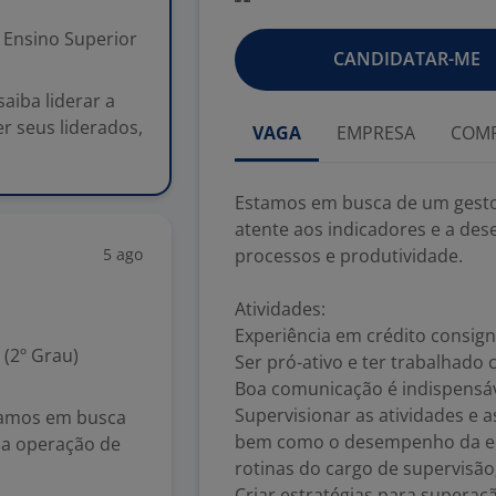
Ensino Superior
CANDIDATAR-ME
aiba liderar a
r seus liderados,
VAGA
EMPRESA
COMP
Estamos em busca de um gestor 
atente aos indicadores e a de
5 ago
processos e produtividade.
Atividades:
Experiência em crédito consign
(2º Grau)
Ser pró-ativo e ter trabalhado
Boa comunicação é indispensáve
Supervisionar as atividades e 
stamos em busca
bem como o desempenho da eq
r a operação de
rotinas do cargo de supervisão
Criar estratégias para superaç