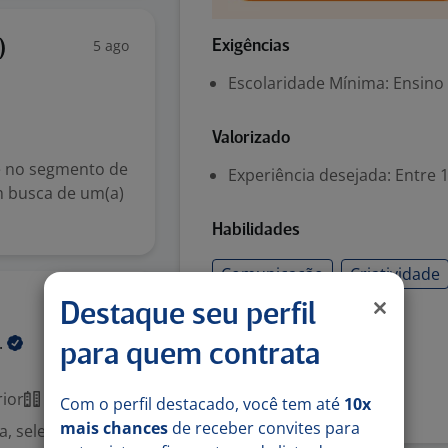
5 ago
Exigências
)
Escolaridade Mínima: Ensino
Valorizado
e no segmento de
Experiência desejada: Entre 1
m busca de um(a)
Habilidades
Comunicação
Criatividade
5 ago
Destaque seu perfil
Resiliência
.
para quem contrata
Denunciar vaga
ior
Presencial
Com o perfil destacado, você tem até
10x
mais chances
de receber convites para
, seleciona