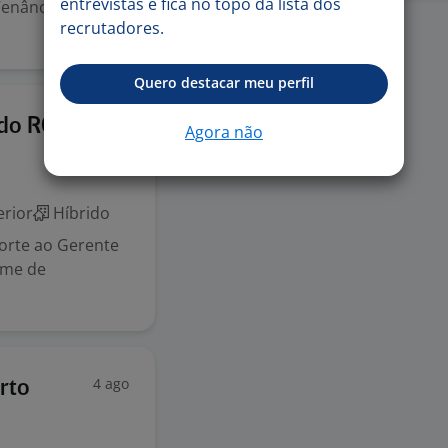
entrevistas e fica no topo da lista dos
enâncio Aires -
recrutadores.
Quero destacar meu perfil
4 ago
ado RGS
Agora não
rior
Híbrido
orte ao Gerente
ime de
4 ago
rto