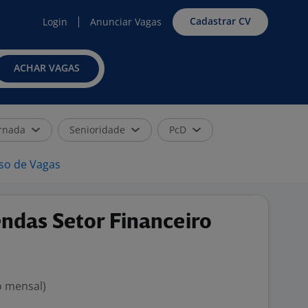
Cadastrar CV
Login
Anunciar Vagas
ACHAR VAGAS
rnada
Senioridade
PcD
iso de Vagas
ndas Setor Financeiro
o mensal)