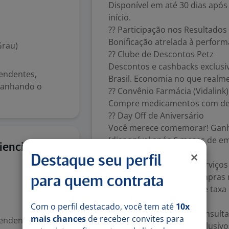
Disponível em até 30 dias apó
início.
?? Participação nos Resultados 
Bonificação atrelada à perform
Grau)
?? Clube de Descontos Petz
Descontos e cashbacks exclusi
tendentes,
Brasil. Economia no que realm
mpanhando o
?? Convênio Farmácia (Vidalink)
Compre medicamentos com desc
?? Day Off de Aniversário
Você merece comemorar! Ganhe
(disponível após 6 meses de e
8 jun
iencia
?? Clubz Petz Diamante
Destaque seu perfil
? 30% de desconto em serviços
? 5% de CashPetz em compras na
para quem contrata
? Frete grátis e isenção de ta
econômico/padrão)
Com o perfil destacado, você tem até
10x
? 30% de CashPetz em consulta
mais chances
de receber convites para
tendentes,
? Acesso a conteúdos exclusivo