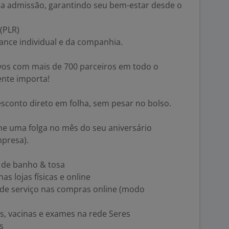
s a admissão, garantindo seu bem-estar desde o
(PLR)
ance individual e da companhia.
vos com mais de 700 parceiros em todo o
ente importa!
onto direto em folha, sem pesar no bolso.
 uma folga no mês do seu aniversário
mpresa).
 de banho & tosa
s lojas físicas e online
xa de serviço nas compras online (modo
s, vacinas e exames na rede Seres
s