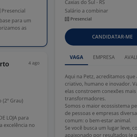
Caxias do Sul - RS
Presencial
Salário a combinar
Presencial
a base para um
orizamos as
CANDIDATAR-ME
VAGA
EMPRESA
AVAL
4 ago
rto
Aqui na Petz, acreditamos que
criativo, humano e inovador. 
elas constroem conexões mais r
transformadores.
 (2º Grau)
Somos o maior ecossistema pet d
de pessoas e empresas divers
E LOJA para
comum: o bem-estar animal.
a excelência no
Se você busca um lugar leve, c
apaixonado por resultados (e po