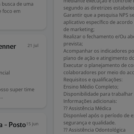
mediante execução e controle 
em busca de uma
segundo as diretrizes estabel
 e foco em
Garantir que a pesquisa NPS se
aplicativo específico de acor
de marketing;
Realizar o fechamento e/Ou abe
prevista;
21 jul
Renner
Acompanhar os indicadores po
plano de ação e atingimento do
Executar o planejamento de c
colaboradores por meio do ac
ncial
Requisitos e qualificações:
Ensino Médio Completo;
osso super time
Disponibilidade para trabalhar 
..
Informações adicionais:
?? Assistência Médica
Disponível após o período de e
segurança e qualidade.
15 jun
a - Posto
?? Assistência Odontológica