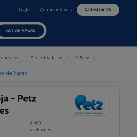
Cadastrar CV
Login
Anunciar Vagas
ACHAR VAGAS
rnada
Senioridade
PcD
iso de Vagas
ja - Petz
es
4.409
avaliações