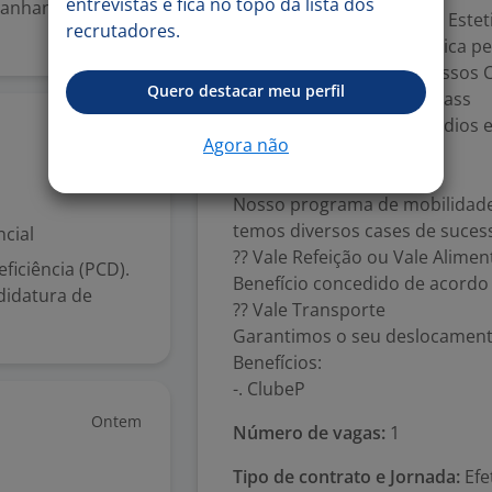
entrevistas e fica no topo da lista dos
mpanhando o
?? Formação Interna para Esteti
recrutadores.
Quer trabalhar com estética pe
profissionalmente em nossos C
Quero destacar meu perfil
?????? GymPass ou TotalPass
Acesso a academias, estúdios e
Ontem
Agora não
empresa.
?? Movimenta Petz
Nosso programa de mobilidade 
temos diversos cases de suces
cial
?? Vale Refeição ou Vale Alime
iciência (PCD).
Benefício concedido de acordo c
didatura de
?? Vale Transporte
Garantimos o seu deslocamento
Benefícios:
-. ClubeP
Ontem
Número de vagas:
1
Tipo de contrato e Jornada:
Efet