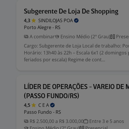
Subgerente De Loja De Shopping
4,3
SINDILOJAS
POA
Porto Alegre - RS
A combinar
Ensino Médio (2º Grau)
Prese
Cargo: Subgerente de Loja Local de trabalho: Po
Horário: 13h40 às 22h – Escala 6x1 (2 domingos
feriados por escala) Regime de cont...
LÍDER DE OPERAÇÕES - VAREJO DE
(PASSO FUNDO/RS)
4,5
C E
A
Passo Fundo - RS
R$ 2.500,00 a R$ 3.000,00
Entre 3 e 5 anos
Ensino Médio (2º Grau)
Presencial