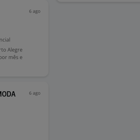
6 ago
ncial
rto Alegre
 por mês e
6 ago
 MODA