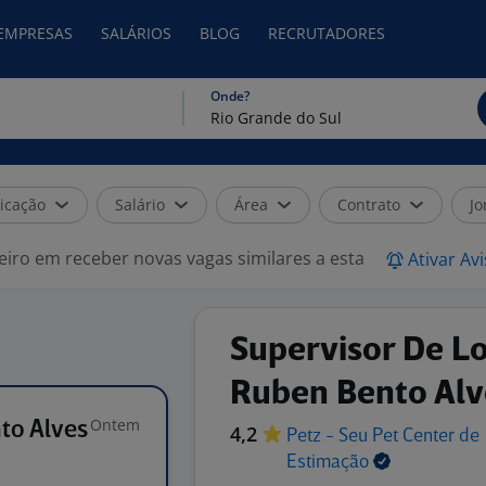
 EMPRESAS
SALÁRIOS
BLOG
RECRUTADORES
Onde?
icação
Salário
Área
Contrato
Jo
eiro em receber novas vagas similares a esta
Ativar Av
Supervisor De Lo
Ruben Bento Alv
Ontem
to Alves
4,2
Petz - Seu Pet Center de
Estimação