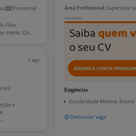
Área Profissional:
Supervisor e
au)
Presencial
o Filho
as metas. Qu...
6 ago
Grau)
Exigências
Escolaridade Mínima: Ensino
enção e
e,
Denunciar vaga
..