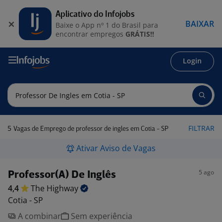
Aplicativo do Infojobs
BAIXAR
Baixe o App nº 1 do Brasil para
encontrar empregos
GRÁTIS!!
Login
5
FILTRAR
Vagas de Emprego de professor de ingles em Cotia - SP
Ativar Aviso de Vagas
5 ago
Professor(A) De Inglês
4,4
The
Highway
Cotia - SP
A combinar
Sem experiência