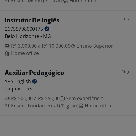
Ensino Médio (2º Grau)
Home office
6 jul
Instrutor De Inglês
26755798000175
Belo Horizonte - MG
R$ 3.000,00 a R$ 10.000,00
Ensino Superior
Home office
16 jul
Auxiliar Pedagógico
YPS
English
Taquari - RS
R$ 500,00 a R$ 550,00
Sem experiência
Ensino Fundamental (1º grau)
Home office