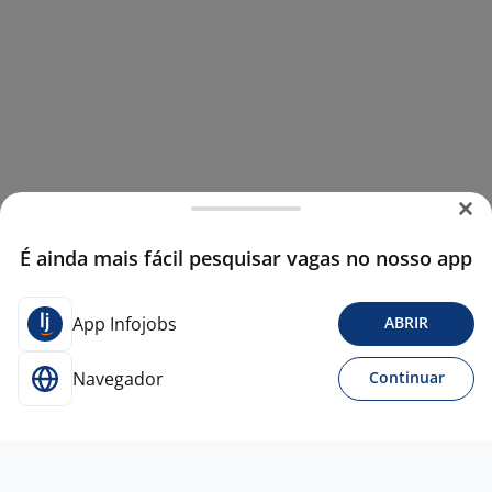
É ainda mais fácil pesquisar vagas no nosso app
App Infojobs
ABRIR
Navegador
Continuar