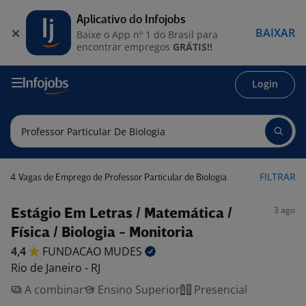
Aplicativo do Infojobs
BAIXAR
Baixe o App nº 1 do Brasil para
encontrar empregos
GRÁTIS!!
Login
4
FILTRAR
Vagas de Emprego de Professor Particular de Biologia
3 ago
Estágio Em Letras / Matemática /
Física / Biologia - Monitoria
4,4
FUNDACAO
MUDES
Rio de Janeiro - RJ
A combinar
Ensino Superior
Presencial