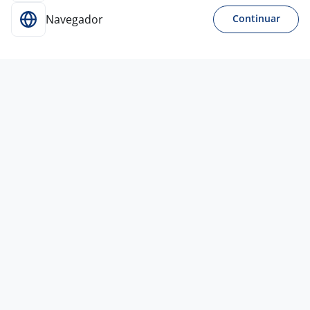
Navegador
Continuar
15 jul
Assistente Administrativo De Frota
4,1
Empresa
confidencial
Contagem - MG
R$ 2.000,00
Menos de 1 ano
Ensino Médio (2º Grau)
Presencial
13 jul
Assistente De Frota
4,4
WeCanBR
Contagem - MG