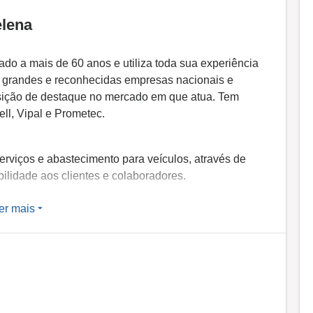
elena
o a mais de 60 anos e utiliza toda sua experiência
 grandes e reconhecidas empresas nacionais e
sição de destaque no mercado em que atua. Tem
ll, Vipal e Prometec.
rviços e abastecimento para veículos, através de
ilidade aos clientes e colaboradores.
er mais
clientes quando se trata de pneus, reformas e postos
izacional centrada no cliente e buscando eficiência
vel.