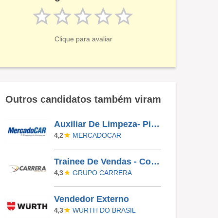
Clique para avaliar
Outros candidatos também viram
Auxiliar De Limpeza- Pirituba
MERCADOCAR
4,2
Trainee De Vendas - Concessionária | Barra Funda
GRUPO CARRERA
4,3
Vendedor Externo
WURTH DO BRASIL
4,3