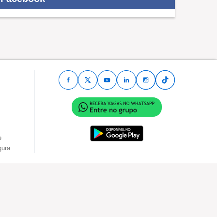
e
gura