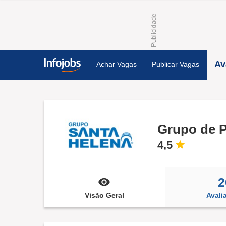
Av
Achar Vagas
Publicar Vagas
Grupo de P
4,5
2
Visão Geral
Avali