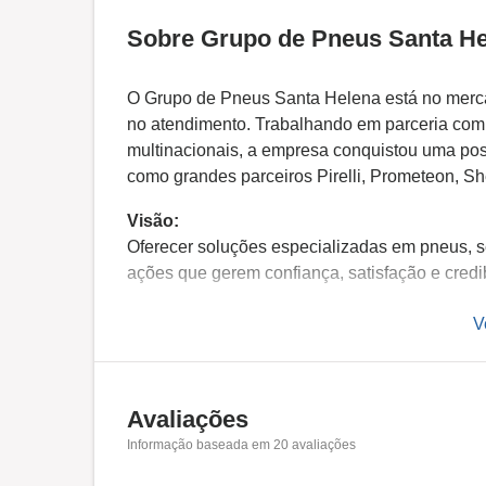
Sobre Grupo de Pneus Santa H
O Grupo de Pneus Santa Helena está no mercad
no atendimento. Trabalhando em parceria com
multinacionais, a empresa conquistou uma po
como grandes parceiros Pirelli, Prometeon, She
Visão:
Oferecer soluções especializadas em pneus, se
ações que gerem confiança, satisfação e credib
Missão:
V
Ser reconhecida como a principal escolha dos 
de combustível, por meio de uma cultura organ
operacional e crescimento orgânico e sustentá
Avaliações
Informação baseada em
20
avaliações