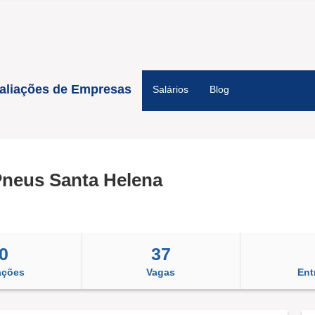
aliações de Empresas
Salários
Blog
neus Santa Helena
0
37
ações
Vagas
Ent