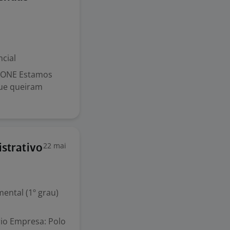
cial
FONE Estamos
que queiram
22 mai
istrativo
ental (1º grau)
ório Empresa: Polo