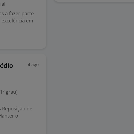
ial
es a fazer parte
 excelência em
4 ago
Médio
1º grau)
as Reposição de
Manter o