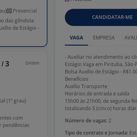
au)
Presencial
CANDIDATAR-ME
ão das gôndola.
xílio de Estágio -
VAGA
EMPRESA
AVAL
- Auxiliar no atendimento ao cl
Ontem
/ 3
Estágio Vaga em Pirituba, São P
Bolsa Auxílio de Estágio - R$1.0
Benefícios
Auxílio Transporte
Horários de entrada e saída
l (1º grau)
15h00 às 21h00, de segunda-fei
totalizando 5 (cinco) horas diár
ientes com
Número de vagas:
2
ar pendências
Tipo de contrato e Jornada:
Está