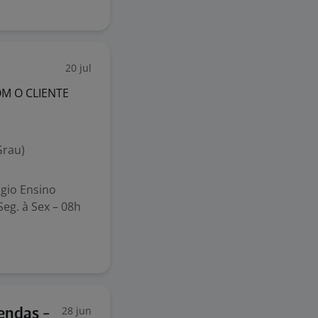
20 jul
M O CLIENTE
Grau)
gio Ensino
eg. à Sex – 08h
28 jun
endas -