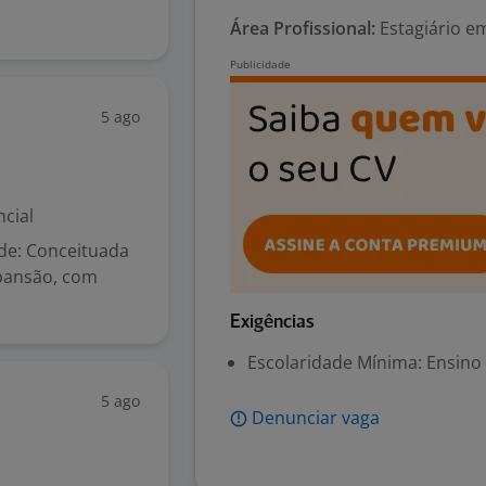
Área Profissional:
Estagiário e
5 ago
cial
de: Conceituada
pansão, com
Exigências
Escolaridade Mínima: Ensino
5 ago
Denunciar vaga