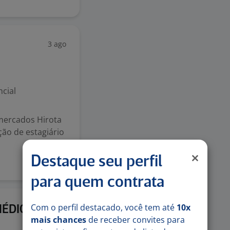
3 ago
cial
mercados Hirota
ão de estagiário
Destaque seu perfil
para quem contrata
Com o perfil destacado, você tem até
10x
3 ago
MÉDIO
mais chances
de receber convites para