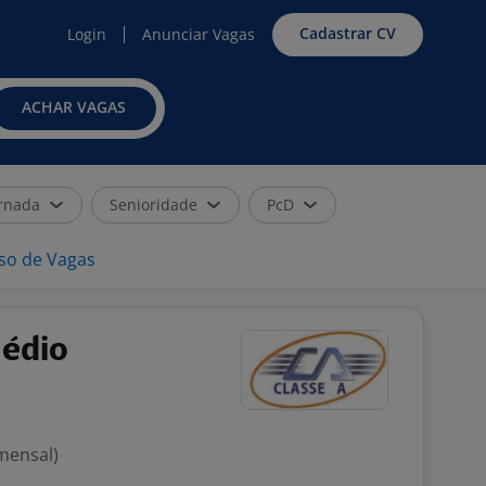
Cadastrar CV
Login
Anunciar Vagas
ACHAR VAGAS
rnada
Senioridade
PcD
iso de Vagas
Médio
 mensal)