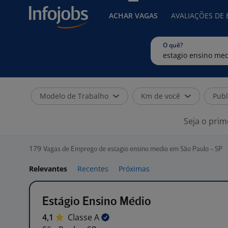
ACHAR VAGAS
AVALIAÇÕES DE
O quê?
Modelo de Trabalho
Km de você
Publ
Seja o prim
179
Vagas de Emprego de estagio ensino medio em São Paulo - SP
Relevantes
Recentes
Próximas
Estágio Ensino Médio
4,1
Classe
A