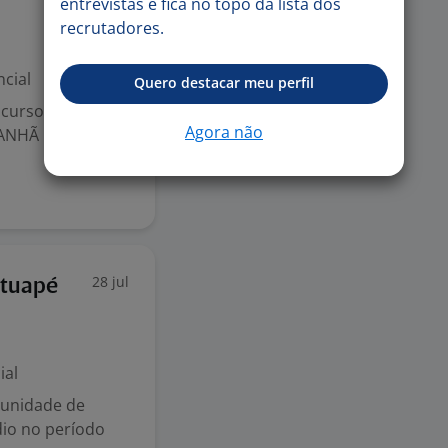
entrevistas e fica no topo da lista dos
recrutadores.
cial
Quero destacar meu perfil
 curso: Cursando
Agora não
 MANHÃ OU NOITE
28 jul
atuapé
ial
tunidade de
dio no período