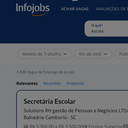
ACHAR VAGAS
AVALIAÇÕES DE
O quê?
Modelo de Trabalho
Km de você
Publ
3.836
Vagas de Emprego de escola
Relevantes
Recentes
Próximas
Secretária Escolar
Solutions RH gestão de Pessoas e Negócios
LTD
Balneário Camboriú - SC
R$ 3.300,00 a R$ 3.500,00
Ensino Superior