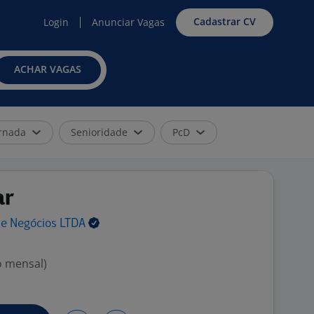
Cadastrar CV
Login
Anunciar Vagas
ACHAR VAGAS
rnada
Senioridade
PcD
ar
 e Negócios
LTDA
o mensal)