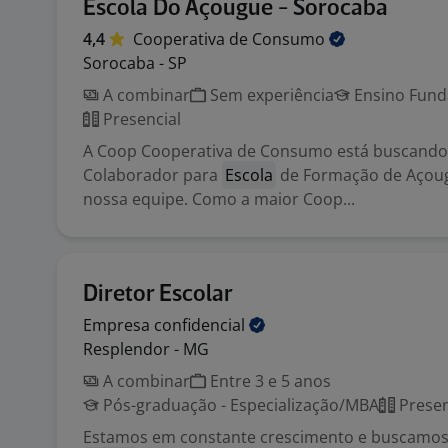
Escola Do Açougue - Sorocaba
4,4
Cooperativa de
Consumo
Sorocaba - SP
A combinar
Sem experiência
Ensino Funda
Presencial
A Coop Cooperativa de Consumo está buscando
Colaborador para
Escola
de Formação de Açougu
nossa equipe. Como a maior Coop...
Diretor Escolar
Empresa
confidencial
Resplendor - MG
A combinar
Entre 3 e 5 anos
Pós-graduação - Especialização/MBA
Presen
Estamos em constante crescimento e buscamos