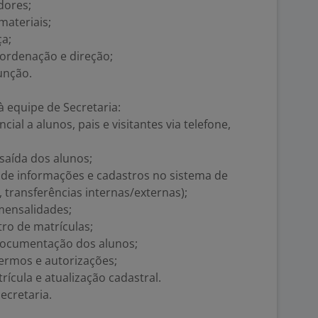
dores;
materiais;
ça;
oordenação e direção;
unção.
 equipe de Secretaria:
al a alunos, pais e visitantes via telefone,
saída dos alunos;
ão de informações e cadastros no sistema de
 transferências internas/externas);
 mensalidades;
tro de matrículas;
 documentação dos alunos;
termos e autorizações;
ícula e atualização cadastral.
ecretaria.