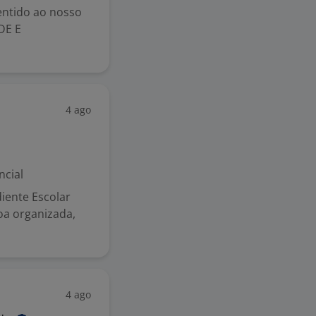
entido ao nosso
DE E
4 ago
ncial
iente Escolar
oa organizada,
4 ago