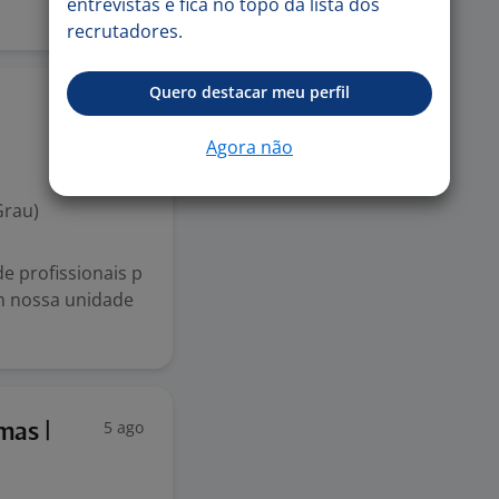
entrevistas e fica no topo da lista dos
recrutadores.
Quero destacar meu perfil
5 ago
Agora não
Grau)
e profissionais p
em nossa unidade
5 ago
mas |