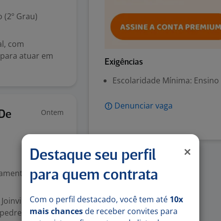
 (2º Grau)
al, com
 para atuar em
Exigências
Escolaridade Mínima: Ensino
Denunciar vaga
Ontem
 De
Destaque seu perfil
mental (1º grau)
para quem contrata
Com o perfil destacado, você tem até
10x
inville / SC. +
mais chances
de receber convites para
 pedreiros em