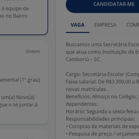
CANDIDATAR-ME
 à equipe de
no no Bairro
VAGA
EMPRESA
COMP
Buscamos uma Secretária Escola
Ontem
que atua como Instituição de E
Camboriú – SC.
Cargo: Secretária Escolar (Co
mental (1º grau)
Faixa salarial: De R$3.300,00 
novas matrículas.
Benefícios: Almoço no Colégio,
 um(a) Novo(a)
dependentes.
e e se juntar à
Horário: Segunda a sexta-feira 
Responsabilidades principais:
• Compras de materiais de exp
• Pesquisa de preço / orçament