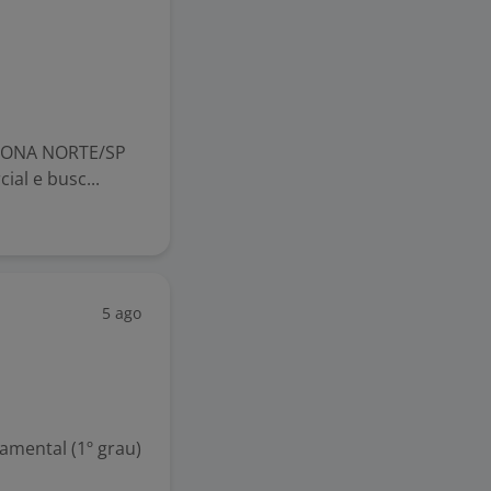
ZONA NORTE/SP
ial e busc...
5 ago
mental (1º grau)