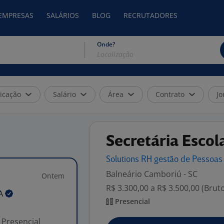
 EMPRESAS
SALÁRIOS
BLOG
RECRUTADORES
Onde?
icação
Salário
Área
Contrato
Jo
Secretária Escol
Solutions RH gestão de Pessoas
Balneário Camboriú - SC
Ontem
R$ 3.300,00 a R$ 3.500,00 (Brut
A
Presencial
Presencial