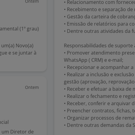
Ontem
• Relacionamento com fornece
• Recebimento e separação de 
• Gestão da carteira de cobran
• Emissão de relatórios para c
mental (1º grau)
• Dentre outras atividades da f
 um(a) Novo(a)
Responsabilidades de suporte à
e e se juntar à
• Promover atendimento presenci
WhatsApp ( CRM) e e-mail;
• Recepcionar e acompanhar a 
• Realizar a inclusão e exclus
gestão (aprovação, reprovação,
Ontem
• Receber e efetuar a baixa de
• Realizar o fechamento e regis
• Receber, conferir e arquivar
• Preencher contratos, fichas, 
• Organizar processos de rematr
cial
• Dentre outras demandas da S
 um Diretor de