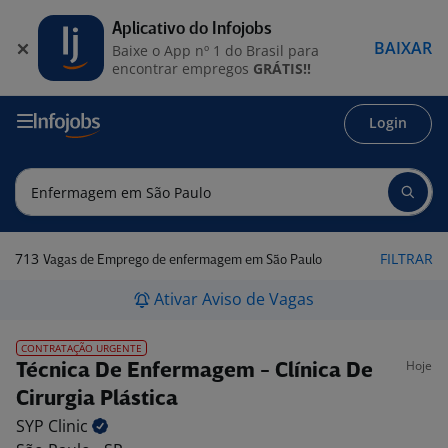
Aplicativo do Infojobs
BAIXAR
Baixe o App nº 1 do Brasil para
encontrar empregos
GRÁTIS!!
Login
713
FILTRAR
Vagas de Emprego de enfermagem em São Paulo
Ativar Aviso de Vagas
CONTRATAÇÃO URGENTE
Hoje
Técnica De Enfermagem - Clínica De
Cirurgia Plástica
SYP
Clinic