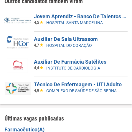
Outros candidatos também viram
Jovem Aprendiz - Banco De Talentos Do Programa De Aprendizagem Santa Marcelina Saúde 2026
4,5
HOSPITAL SANTA MARCELINA
Auxiliar De Sala Ultrassom
4,7
HOSPITAL DO CORAÇÃO
Auxiliar De Farmácia Satélites
4,4
INSTITUTO DE CARDIOLOGIA
Técnico De Enfermagem - UTI Adulto
4,9
COMPLEXO DE SAÚDE DE SÃO BERNARDO DO CAMPO
Últimas vagas publicadas
Farmacêutico(A)