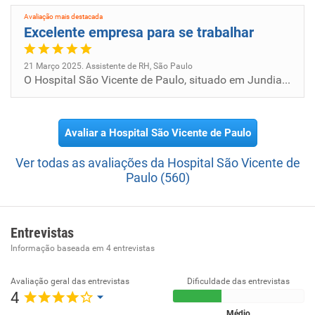
inovador até 2026
Avaliação mais destacada
Missão:
Excelente empresa para se trabalhar
Realizar um atendimento de excelência, integrado ao
ensino e à pesquisa, cuidando da nossa comunidade com
21 Março 2025. Assistente de RH, São Paulo
O Hospital São Vicente de Paulo, situado em Jundiaí, é uma excelente empresa para se trabalhar. Além de prestar um aten...
amor e afeto.
Avaliar a Hospital São Vicente de Paulo
Ver todas as avaliações da Hospital São Vicente de
Paulo (560)
Entrevistas
Informação baseada em
4
entrevistas
Avaliação geral das entrevistas
Dificuldade das entrevistas
4
Médio