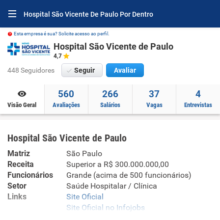
Hospital São Vicente De Paulo Por Dentro
Esta empresa é sua? Solicite acesso ao perfil.
Hospital São Vicente de Paulo
4,7
448 Seguidores
Seguir
Avaliar
560
266
37
4
Visão Geral
Avaliações
Salários
Vagas
Entrevistas
Hospital São Vicente de Paulo
Matriz
São Paulo
Receita
Superior a R$ 300.000.000,00
Funcionários
Grande (acima de 500 funcionários)
Setor
Saúde Hospitalar / Clínica
Links
Site Oficial
Site Oficial no Infojobs