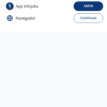
App Infojobs
ABRIR
Navegador
Continuar
22 jul
Supervisor De Manutenção
3,7
Empresa
confidencial
São Bernardo do Campo - SP
A combinar
Entre 1 e 3 anos
Curso Técnico
Presencial
22 jul
Gestor De Contratos