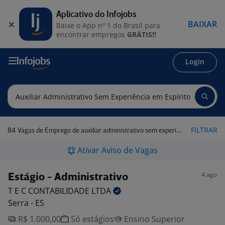
Aplicativo do Infojobs
BAIXAR
Baixe o App nº 1 do Brasil para
encontrar empregos
GRÁTIS!!
Login
84
FILTRAR
Vagas de Emprego de auxiliar administrativo sem experiência em Espírito Santo
Ativar Aviso de Vagas
4 ago
Estágio - Administrativo
T E C CONTABILIDADE
LTDA
Serra - ES
R$ 1.000,00
Só estágios
Ensino Superior