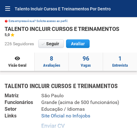
Talento Incluir Cursos E Treinamentos Por Dentro
Esta empresa é sua? Solicite acesso ao perfil.
TALENTO INCLUIR CURSOS E TREINAMENTOS
5,0
226 Seguidores
Seguir
Avaliar
8
96
1
Visão Geral
Avaliações
Vagas
Entrevista
TALENTO INCLUIR CURSOS E TREINAMENTOS
Matriz
São Paulo
Funcionários
Grande (acima de 500 funcionários)
Setor
Educação / Idiomas
Links
Site Oficial no Infojobs
Enviar CV