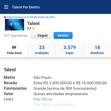
Talent Por Dentro
Esta empresa é sua? Solicite acesso ao perfil.
Talent
4,3
331 Seguidores
Seguir
Avaliar
23
3.579
18
Visão Geral
Avaliações
Vagas
Beneficios
Talent
Matriz
São Paulo
Receita
Entre R$ 3.600.000,00 e R$ 16.000.000,00
Funcionários
Grande (acima de 500 funcionários)
Setor
Outras atividades empresariais
Links
Site Oficial
Site Oficial no Infojobs