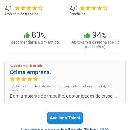
Recursos Humanos. Oferecer segurança no trabalho
prestado. Atendimento personalizado e Inovação.
4,1
4,0
Ambiente de trabalho
Benefícios
Missão:
Disponibilizar nossos serviços com confiabilidade e
83
94
segurança, desenvolvendo relacionamento de forma ética
%
%
e oferecendo soluções inovadoras aos clientes.
Recomendaria a um amigo
Aprovam a diretoria (de 15
avaliações)
Avaliação mais destacada
Ótima empresa.
17 Julho 2019. Assistente de Planejamento (Ex-Funcionário), São
Paulo
Bom ambiente de trabalho, opotunidades de crescimento.
Avaliar a Talent