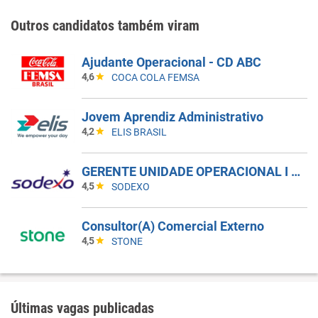
Outros candidatos também viram
Ajudante Operacional - CD ABC
4,6
COCA COLA FEMSA
Jovem Aprendiz Administrativo
4,2
ELIS BRASIL
GERENTE UNIDADE OPERACIONAL I - UAN
4,5
SODEXO
Consultor(A) Comercial Externo
4,5
STONE
Últimas vagas publicadas