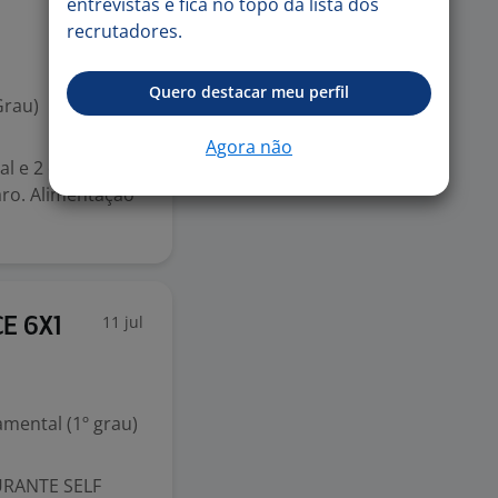
entrevistas e fica no topo da lista dos
14 jul
recrutadores.
Quero destacar meu perfil
Grau)
Agora não
al e 2 domingos
aro. Alimentação
11 jul
CE 6X1
mental (1º grau)
RANTE SELF