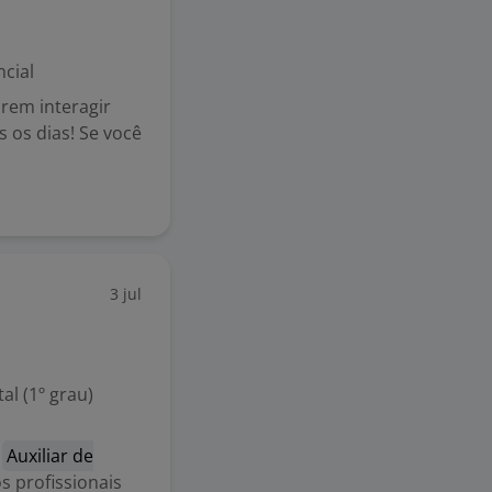
cial
rem interagir
 os dias! Se você
3 jul
l (1º grau)
o
Auxiliar de
s profissionais