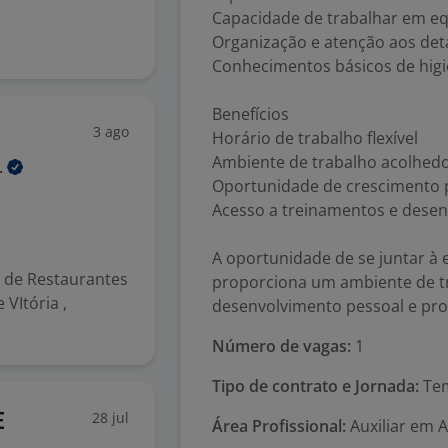
Capacidade de trabalhar em e
Organização e atenção aos det
Conhecimentos básicos de higi
Benefícios
3 ago
Horário de trabalho flexível
Ambiente de trabalho acolhed
.
Oportunidade de crescimento p
Acesso a treinamentos e dese
A oportunidade de se juntar
de Restaurantes
proporciona um ambiente de tr
 VItória ,
desenvolvimento pessoal e prof
Número de vagas:
1
Tipo de contrato e Jornada:
Tem
28 jul
E
Área Profissional:
Auxiliar em 