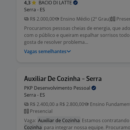
4,3
BACIO DI
LATTE
Serra - ES
R$ 2.000,00
Ensino Médio (2º Grau)
Presen
Procuramos pessoas cheias de energia, que ado
com o público e queiram espalhar sorrisos todos
gosta de resolver problema...
Vagas semelhantes
Auxiliar De Cozinha - Serra
PKP Desenvolvimento
Pessoal
Serra - ES
R$ 2.400,00 a R$ 2.800,00
Ensino Fundamenta
Presencial
Vaga:
Auxiliar de Cozinha
Estamos contratand
Cozinha
para integrar nossa equipe. Procuramo