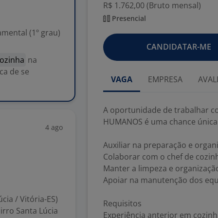
R$ 1.762,00 (Bruto mensal)
Presencial
mental (1º grau)
CANDIDATAR-ME
Cozinha
na
a de se
VAGA
EMPRESA
AVAL
A oportunidade de trabalhar 
HUMANOS é uma chance única 
4 ago
Auxiliar na preparação e organ
Colaborar com o chef de cozinh
Manter a limpeza e organizaçã
Apoiar na manutenção dos eq
cia / Vitória-ES)
Requisitos
irro Santa Lúcia
Experiência anterior em cozin