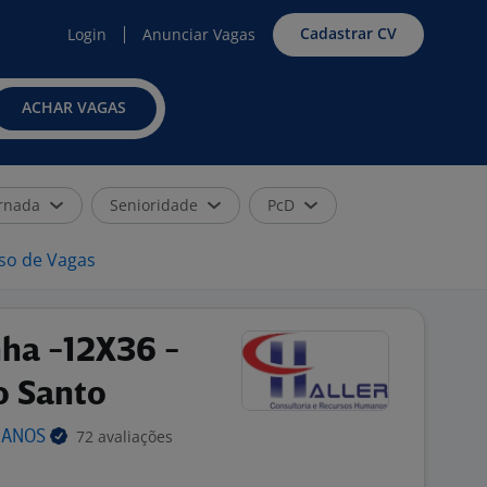
Cadastrar CV
Login
Anunciar Vagas
ACHAR VAGAS
rnada
Senioridade
PcD
iso de Vagas
nha -12X36 -
to Santo
72 avaliações
MANOS