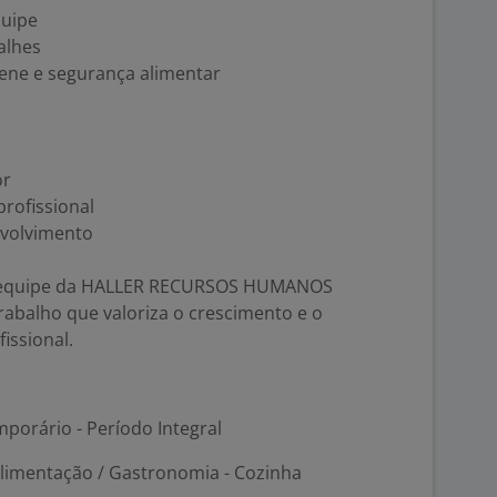
quipe
alhes
ene e segurança alimentar
or
rofissional
nvolvimento
 à equipe da HALLER RECURSOS HUMANOS
abalho que valoriza o crescimento e o
issional.
porário - Período Integral
Alimentação / Gastronomia - Cozinha