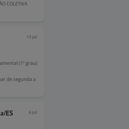
ÃO COLETIVA
13 jul
mental (1º grau)
har de segunda a
6 jul
ia/ES