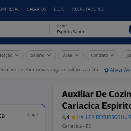
 EMPRESAS
SALÁRIOS
BLOG
RECRUTADORES
Onde?
icação
Salário
Área
Contrato
Jo
eiro em receber novas vagas similares a esta
Ativar Av
Auxiliar De Cozi
Cariacica Espiri
4 ago
ca
4,4
HALLER RECURSOS
HU
Cariacica - ES