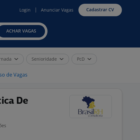
Cadastrar CV
Login
Anunciar Vagas
ACHAR VAGAS
rnada
Senioridade
PcD
iso de Vagas
tica De
ões