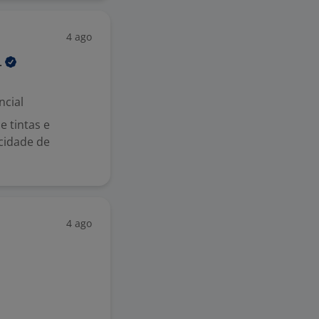
4 ago
.
ncial
 tintas e
cidade de
4 ago