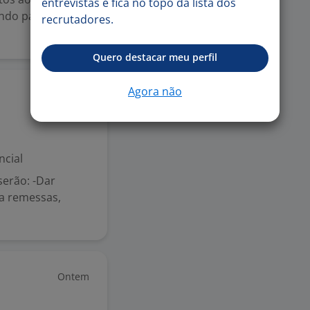
entrevistas e fica no topo da lista dos
ndo para a
recrutadores.
Quero destacar meu perfil
Agora não
Ontem
ncial
serão: -Dar
 a remessas,
Ontem