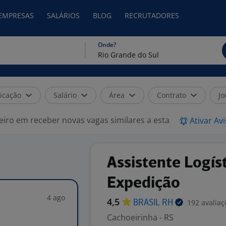
 EMPRESAS
SALÁRIOS
BLOG
RECRUTADORES
Onde?
icação
Salário
Área
Contrato
Jo
eiro em receber novas vagas similares a esta
Ativar Av
Assistente Logís
Expedição
4 ago
4,5
192 avaliaç
BRASIL
RH
Cachoeirinha - RS