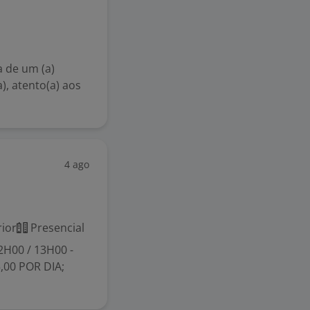
 de um (a)
), atento(a) aos
4 ago
ior
Presencial
H00 / 13H00 -
,00 POR DIA;