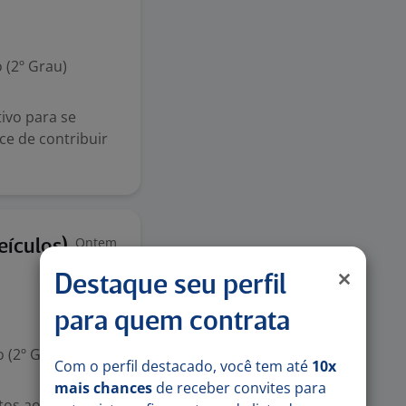
 (2º Grau)
ivo para se
ce de contribuir
Ontem
ículos)
Destaque seu perfil
para quem contrata
 (2º Grau)
Com o perfil destacado, você tem até
10x
mais chances
de receber convites para
tos aos detalhes