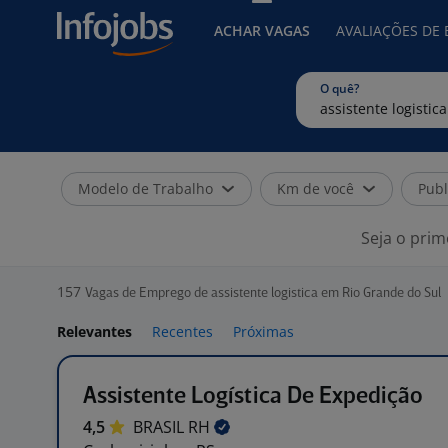
ACHAR VAGAS
AVALIAÇÕES DE
O quê?
Modelo de Trabalho
Km de você
Publ
Seja o prim
157
Vagas de Emprego de assistente logistica em Rio Grande do Sul
Relevantes
Recentes
Próximas
Assistente Logística De Expedição
4,5
BRASIL
RH