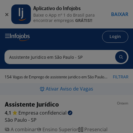
Aplicativo do Infojobs
BAIXAR
Baixe o App nº 1 do Brasil para
encontrar empregos
GRÁTIS!!
Login
154
FILTRAR
Vagas de Emprego de assistente juridico em São Paulo - SP
Ativar Aviso de Vagas
Ontem
Assistente Jurídico
4,1
Empresa
confidencial
São Paulo - SP
A combinar
Ensino Superior
Presencial