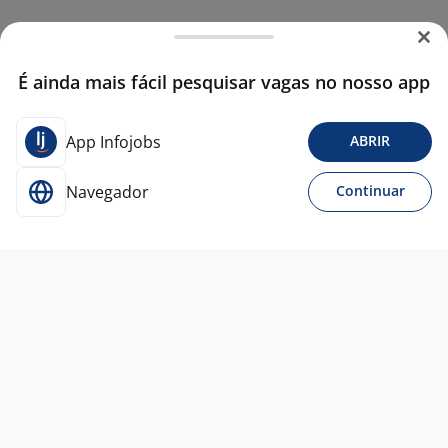
É ainda mais fácil pesquisar vagas no nosso app
App Infojobs
ABRIR
Navegador
Continuar
7 jul
Consultor(A) De Vendas De Cosméticos
- Norte Shopping/RJ
4,5
C&A
Brasil
Rio de Janeiro - RJ