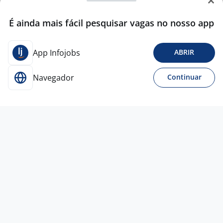
É ainda mais fácil pesquisar vagas no nosso app
App Infojobs
ABRIR
Navegador
Continuar
4 ago
Assistente Administrativo I
4,4
SOULAN
Rio de Janeiro - RJ
A combinar
Ensino Médio (2º Grau)
Presencial