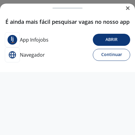
É ainda mais fácil pesquisar vagas no nosso app
App Infojobs
ABRIR
Navegador
Continuar
3 ago
Vendedor
MGI corretora de
seguros
Rio de Janeiro - RJ
R$ 2.000,00 a R$ 5.000,00