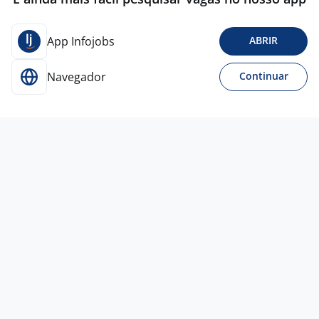
App Infojobs
ABRIR
Navegador
Continuar
Ontem
Vendedor(A) - Com Ou Sem
Experiência
Home Life Negocios Imobiliarios
LTDA
Rio de Janeiro - RJ
R$ 3.000,00 a R$ 10.000,00
Ensino Médio (2º Grau)
Presencial