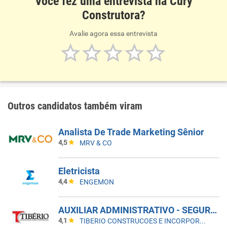
Você fez uma entrevista na Cury
Construtora?
Avalie agora essa entrevista
Outros candidatos também viram
Analista De Trade Marketing Sênior
4,5
MRV & CO
Eletricista
4,4
ENGEMON
AUXILIAR ADMINISTRATIVO - SEGURANÇA DO TRABALHO
4,1
TIBERIO CONSTRUCOES E INCORPORACOES