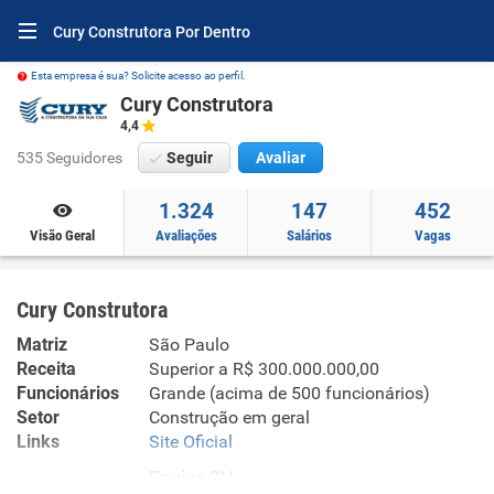
Cury Construtora Por Dentro
Esta empresa é sua? Solicite acesso ao perfil.
Cury Construtora
4,4
535 Seguidores
Seguir
Avaliar
1.324
147
452
Visão Geral
Avaliações
Salários
Vagas
Cury Construtora
Matriz
São Paulo
Receita
Superior a R$ 300.000.000,00
Funcionários
Grande (acima de 500 funcionários)
Setor
Construção em geral
Links
Site Oficial
Enviar CV