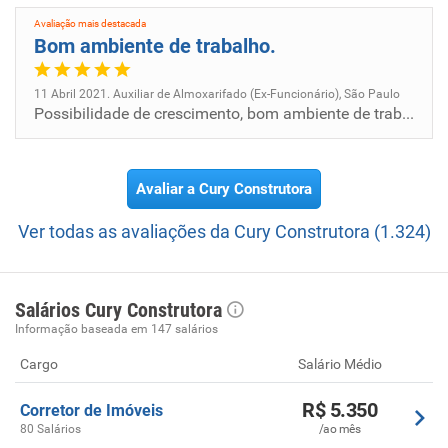
realização do sonho de milhares de pessoas que valorizam
Avaliação mais destacada
e usufruem do rigor na escolha dos endereços, do alto
Bom ambiente de trabalho.
padrão de construção, da perfeição do acabamento e do
restrito cumprimento dos prazos, princípios que fazem da
11 Abril 2021. Auxiliar de Almoxarifado (Ex-Funcionário), São Paulo
Cury, cada vez mais, a construtora da sua casa.
Possibilidade de crescimento, bom ambiente de trabalho e fácil dialogo com os superiores.
Avaliar a Cury Construtora
Ver todas as avaliações da Cury Construtora (1.324)
Salários Cury Construtora
Informação baseada em 147 salários
Cargo
Salário Médio
R$ 5.350
Corretor de Imóveis
80 Salários
/ao mês