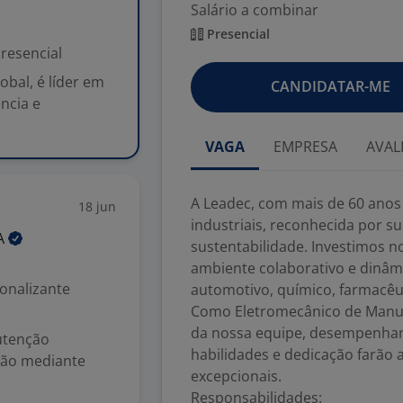
Salário a combinar
Presencial
resencial
obal, é líder em
CANDIDATAR-ME
ncia e
VAGA
EMPRESA
AVAL
A Leadec, com mais de 60 anos 
18 jun
industriais, reconhecida por 
A
sustentabilidade. Investimos 
ambiente colaborativo e dinâmi
ionalizante
automotivo, químico, farmacêut
Como Eletromecânico de Manut
da nossa equipe, desempenha
utenção
habilidades e dedicação farão 
ação mediante
excepcionais.
Responsabilidades: