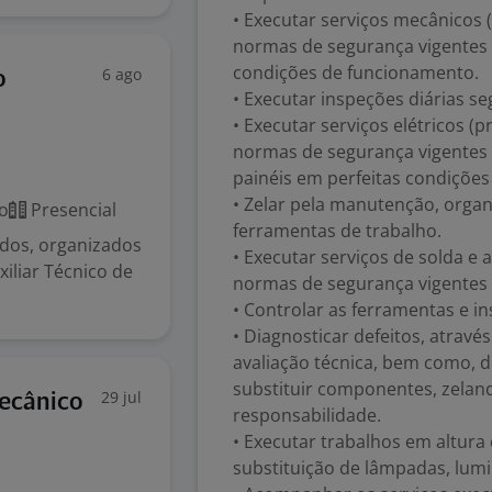
• Executar serviços mecânicos (
normas de segurança vigentes 
condições de funcionamento.
6 ago
o
• Executar inspeções diárias s
• Executar serviços elétricos (p
normas de segurança vigentes
painéis em perfeitas condiçõe
• Zelar pela manutenção, orga
o
Presencial
ferramentas de trabalho.
dos, organizados
• Executar serviços de solda e
iliar Técnico de
normas de segurança vigentes p
• Controlar as ferramentas e 
• Diagnosticar defeitos, atravé
avaliação técnica, bem como, d
substituir componentes, zelan
29 jul
mecânico
responsabilidade.
• Executar trabalhos em altur
substituição de lâmpadas, lumi