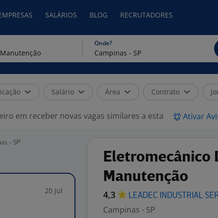
 EMPRESAS
SALÁRIOS
BLOG
RECRUTADORES
Onde?
icação
Salário
Área
Contrato
Jo
eiro em receber novas vagas similares a esta
Ativar Av
as - SP
Eletromecânico 
Manutenção
20 jul
4,3
LEADEC INDUSTRIAL
SE
Campinas - SP