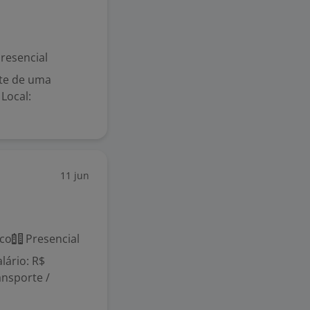
resencial
rte de uma
 Local:
11 jun
co
Presencial
lário: R$
ansporte /