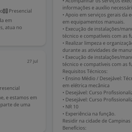
• Acompanhar os serviços exe
informações e auxílio necessár
co
Presencial
• Apoio em serviços gerais da 
ada em
em equipamentos manuais.
rs, atua no
• Execução de instalações/ma
técnico e compatíveis com as f
• Realizar limpeza e organizaçã
durante as atividades de manu
• Execução de instalações/ma
27 jul
técnico e compatíveis com as f
Requisitos Técnicos:
• Ensino Médio / Desejável: Téc
em elétrica mecânica
resencial
• Desejável: Curso Profissionali
ime, e estamos em
• Desejável: Curso Profissiona
 parte de uma
• NR 10
• Experiência na função.
Residir na cidade de Campinas
Benefícios: