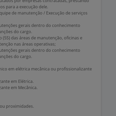
cutados por empresas contratadas, prestando
ios para a execução dele.
equipe de manutenção / Execução de serviços
nutenções gerais dentro do conhecimento
unções do cargo.
o (5S) das áreas de manutenção, oficinas e
tenção nas áreas operativas;
nutenções gerais dentro do conhecimento
unções do cargo.
nico em elétrica mecânica ou profissionalizante
zante em Elétrica.
lizante em Mecânica.
 ou proximidades.