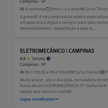
Campinas - SP
A combinar
Entre 1 e 3 anos
Curso Técni
A green4T é uma empresa brasileira especializ
infraestrutura digital e serviços para data cente
desenvolvimento, implantação e operaç...
ELETROMECÂNICO | CAMPINAS
4,3
Servtec
Campinas - SP
R$ 3.100,00 a R$ 4.100,00
Curso Técnico
P
Muito prazer, sou a Ana Júlia, recrutadora do t
busca de um ELETROMECÂNICO! ??? Venha fazer
equipe que valoriza a excelê...
Vagas semelhantes