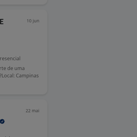
10 jun
E
resencial
arte de uma
??Local: Campinas
22 mai