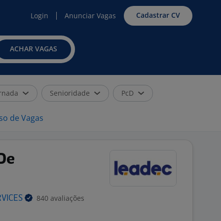
Cadastrar CV
Login
Anunciar Vagas
ACHAR VAGAS
rnada
Senioridade
PcD
iso de Vagas
De
840 avaliações
RVICES