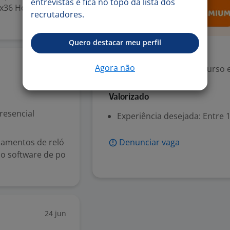
entrevistas e fica no topo da lista dos
x36 Horário: 19h
recrutadores.
Quero destacar meu perfil
Exigências
14 jul
Agora não
Escolaridade Mínima: Curso ex
Valorizado
resencial
Experiência desejada: Entre 1
pamentos de reló
Denunciar vaga
do software de po
24 jun