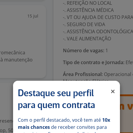
-. REFEIÇÃO NO LOCAL
-. ASSISTÊNCIA MÉDICA
15 jul
-. VT OU AJUDA DE CUSTO PAR
-. SEGURO DE VIDA
-. ASSISTÊNCIA ODONTOLÓGIC
-. VALE ALIMENTAÇÃO
Número de vagas:
1
tromecânica
o à manutenção
Tipo de contrato e Jornada:
Efe
Área Profissional:
Operacional 
Manutenção Elétrica
Destaque seu perfil
14 jul
para quem contrata
Com o perfil destacado, você tem até
10x
resencial
mais chances
de receber convites para
p, 501 – Vila São