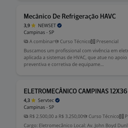
Mecânico De Refrigeração HAVC
3,9
NEWSET
Campinas - SP
A combinar
Curso Técnico
Presencial
Buscamos um profissional com vivência em ele
aplicada a sistemas de HVAC, que atue no apoi
preventiva e corretiva de equipame...
ELETROMECÂNICO CAMPINAS 12X36
4,3
Servtec
Campinas - SP
R$ 2.500,00 a R$ 3.250,00
Curso Técnico
P
Cargo: Eletromecânico Local: Av. John Boyd Dunlo