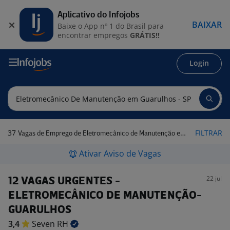
Aplicativo do Infojobs
BAIXAR
Baixe o App nº 1 do Brasil para
encontrar empregos
GRÁTIS!!
Login
37
FILTRAR
Vagas de Emprego de Eletromecânico de Manutenção em Guarulhos - SP
Ativar Aviso de Vagas
22 jul
12 VAGAS URGENTES -
ELETROMECÂNICO DE MANUTENÇÃO-
GUARULHOS
3,4
Seven
RH