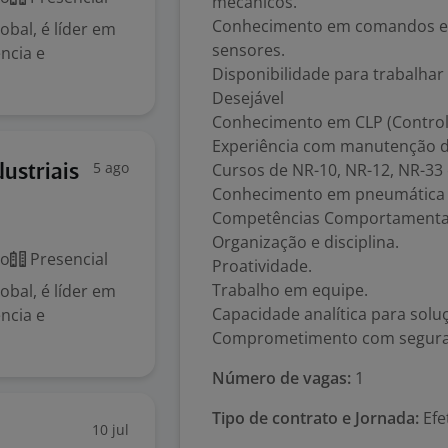
mecânicos.
Conhecimento em comandos elét
obal, é líder em
sensores.
ncia e
Disponibilidade para trabalhar
Desejável
Conhecimento em CLP (Control
Experiência com manutenção d
5 ago
Cursos de NR-10, NR-12, NR-33 
ustriais
Conhecimento em pneumática e
Competências Comportamenta
Organização e disciplina.
co
Presencial
Proatividade.
Trabalho em equipe.
obal, é líder em
Capacidade analítica para sol
ncia e
Comprometimento com seguran
Número de vagas:
1
Tipo de contrato e Jornada:
Efet
10 jul