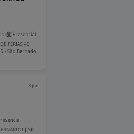
ior
Presencial
DE FERIAS 45
35 - São Bernado
3 jun
resencial
BERNARDO | SP