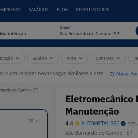
 EMPRESAS
SALÁRIOS
BLOG
RECRUTADORES
Onde?
icação
Salário
Área
Contrato
Jo
eiro em receber novas vagas similares a esta
Ativar Av
rnardo do Campo - SP
Eletromecânico 
Manutenção
28 jul
4,4
923 
AUTOMETAL
SBC
São Bernardo do Campo - SP