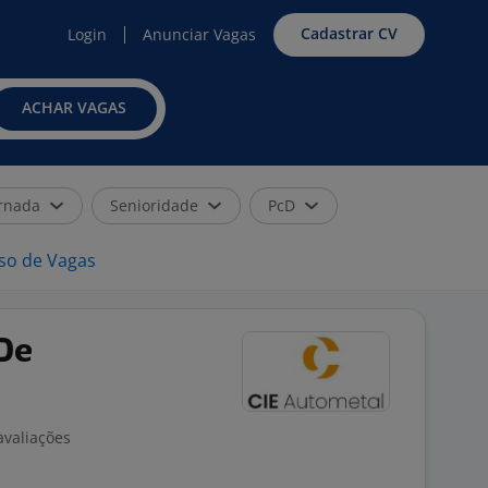
Cadastrar CV
Login
Anunciar Vagas
ACHAR VAGAS
rnada
Senioridade
PcD
iso de Vagas
De
avaliações