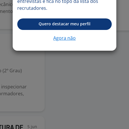
entrevistas e fica no topo da lista dos
cânicos e CNC, r
recrutadores.
Denunciar vaga
mento, furação e
Quero destacar meu perfil
Agora não
10 jul
 (2º Grau)
 inspecionar
formadores,
5 jun
RTURA DE