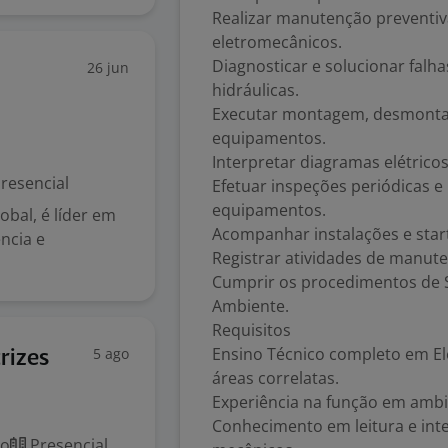
Realizar manutenção preventiv
eletromecânicos.
Diagnosticar e solucionar falha
26 jun
hidráulicas.
Executar montagem, desmontag
equipamentos.
Interpretar diagramas elétrico
resencial
Efetuar inspeções periódicas e
equipamentos.
obal, é líder em
Acompanhar instalações e sta
ncia e
Registrar atividades de manut
Cumprir os procedimentos de 
Ambiente.
Requisitos
Ensino Técnico completo em El
5 ago
rizes
áreas correlatas.
Experiência na função em ambie
Conhecimento em leitura e int
co
Presencial