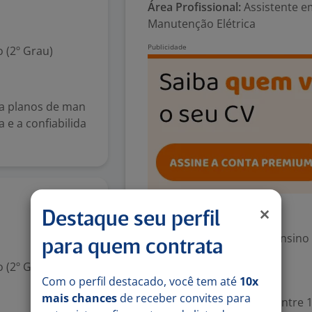
Área Profissional:
Assistente em
Manutenção Elétrica
 (2º Grau)
ra planos de man
 e a confiabilida
10 jul
Exigências
Destaque seu perfil
Escolaridade Mínima: Ensino
para quem contrata
 (2º Grau)
Valorizado
Com o perfil destacado, você tem até
10x
mais chances
de receber convites para
Experiência desejada: Entre 1