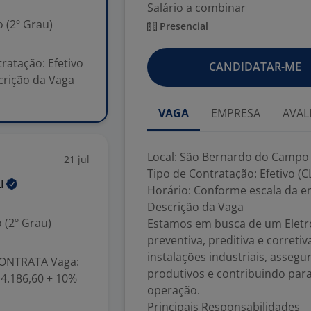
Salário a combinar
 (2º Grau)
Presencial
ratação: Efetivo
CANDIDATAR-ME
crição da Vaga
VAGA
EMPRESA
AVAL
Local: São Bernardo do Campo 
21 jul
Tipo de Contratação: Efetivo (C
LI
Horário: Conforme escala da 
Descrição da Vaga
 (2º Grau)
Estamos em busca de um Elet
preventiva, preditiva e corret
instalações industriais, asse
ONTRATA Vaga:
produtivos e contribuindo para
 4.186,60 + 10%
operação.
Principais Responsabilidades