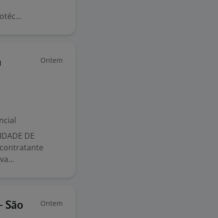
téc...
Ontem
a
ncial
IDADE DE
contratante
a...
Ontem
- São