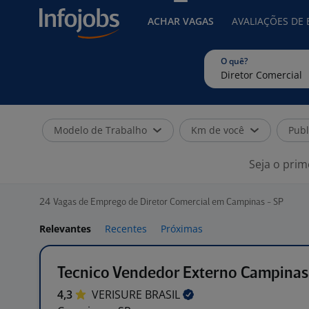
ACHAR VAGAS
AVALIAÇÕES DE
O quê?
Modelo de Trabalho
Km de você
Publ
Seja o prim
24
Vagas de Emprego de Diretor Comercial em Campinas - SP
Relevantes
Recentes
Próximas
Tecnico Vendedor Externo Campinas
4,3
VERISURE
BRASIL