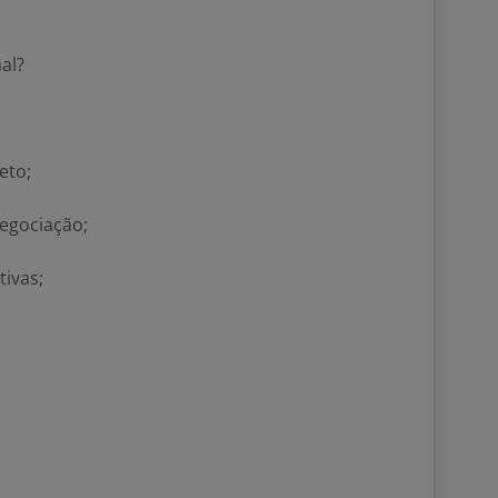
al?
eto;
egociação;
ivas;