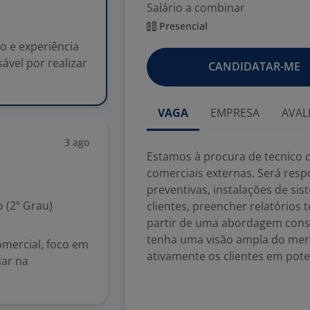
Salário a combinar
Presencial
o e experiência
ável por realizar
CANDIDATAR-ME
VAGA
EMPRESA
AVAL
3 ago
Estamos à procura de tecnico 
comerciais externas. Será res
preventivas, instalações de si
 (2º Grau)
clientes, preencher relatórios 
partir de uma abordagem consu
tenha uma visão ampla do merc
omercial, foco em
ativamente os clientes em pote
uar na