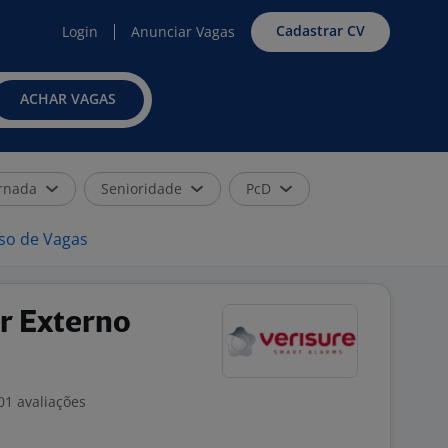
Cadastrar CV
Login
Anunciar Vagas
ACHAR VAGAS
rnada
Senioridade
PcD
iso de Vagas
r Externo
01 avaliações