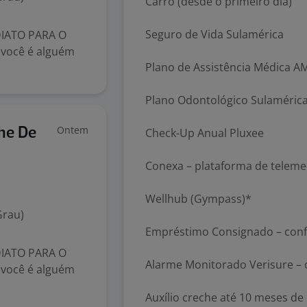
Carro (desde o primeiro dia)
Seguro de Vida Sulamérica
IATO PARA O
você é alguém
Plano de Assistência Médica A
Plano Odontológico Sulaméric
Ontem
lhe De
Check-Up Anual Pluxee
Conexa – plataforma de teleme
Wellhub (Gympass)*
Grau)
Empréstimo Consignado – confo
IATO PARA O
Alarme Monitorado Verisure – c
você é alguém
Auxílio creche até 10 meses de 