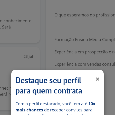
O que esperamos do profission
om conhecimento
. Será
Formação Ensino Médio Compl
Experiência em prospecção e n
23 jul
Experiência com vendas consult
CNH Valida
Destaque seu perfil
onhecimento e
para quem contrata
 Será responsável
Principais habilidades
Com o perfil destacado, você tem até
10x
mais chances
de receber convites para