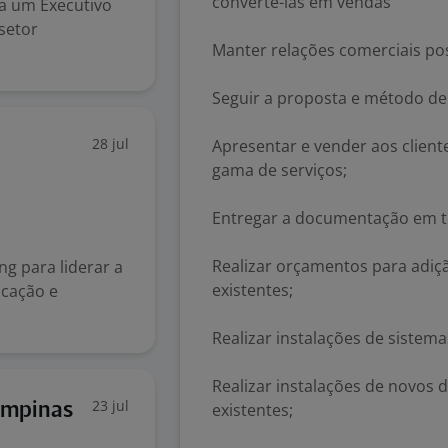
convertê-las em vendas
ca um Executivo
setor
Manter relações comerciais pos
Seguir a proposta e método de 
28 jul
Apresentar e vender aos client
gama de serviços;
Entregar a documentação em t
Realizar orçamentos para adiçã
g para liderar a
existentes;
icação e
Realizar instalações de sistem
Realizar instalações de novos 
23 jul
ampinas
existentes;