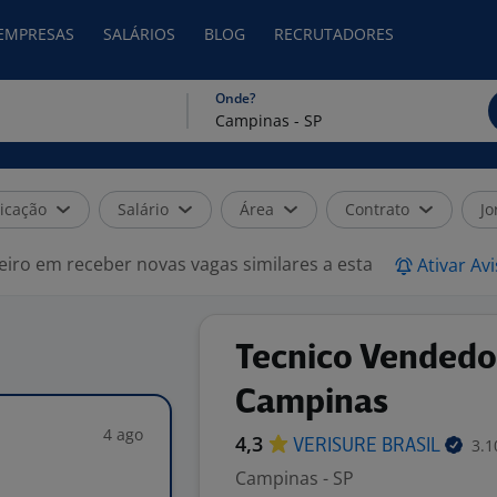
 EMPRESAS
SALÁRIOS
BLOG
RECRUTADORES
Onde?
icação
Salário
Área
Contrato
Jo
eiro em receber novas vagas similares a esta
Ativar Av
Tecnico Vendedo
Campinas
4 ago
4,3
3.1
VERISURE
BRASIL
Campinas - SP