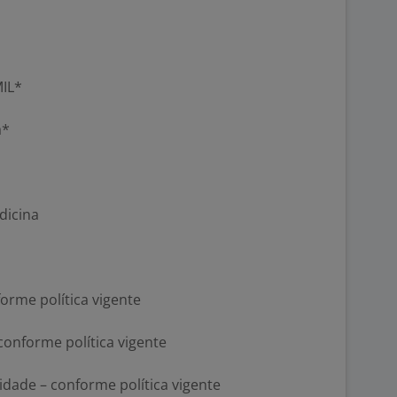
MIL*
a*
dicina
rme política vigente
onforme política vigente
idade – conforme política vigente