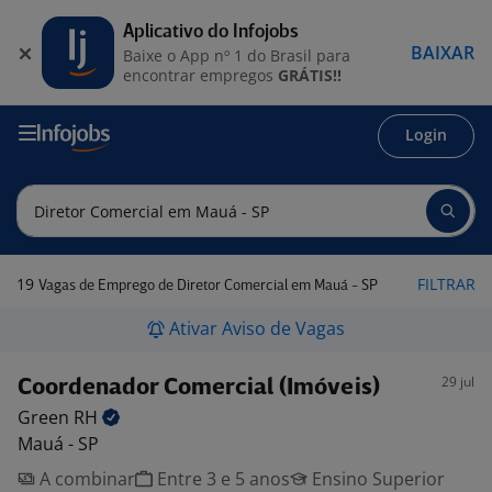
Aplicativo do Infojobs
BAIXAR
Baixe o App nº 1 do Brasil para
encontrar empregos
GRÁTIS!!
Login
19
FILTRAR
Vagas de Emprego de Diretor Comercial em Mauá - SP
Ativar Aviso de Vagas
29 jul
Coordenador Comercial (Imóveis)
Green
RH
Mauá - SP
A combinar
Entre 3 e 5 anos
Ensino Superior