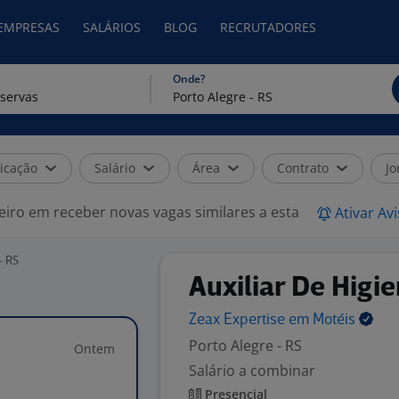
 EMPRESAS
SALÁRIOS
BLOG
RECRUTADORES
Onde?
icação
Salário
Área
Contrato
Jo
eiro em receber novas vagas similares a esta
Ativar Av
- RS
Auxiliar De Higi
Zeax Expertise em
Motéis
Porto Alegre - RS
Ontem
Salário a combinar
Presencial