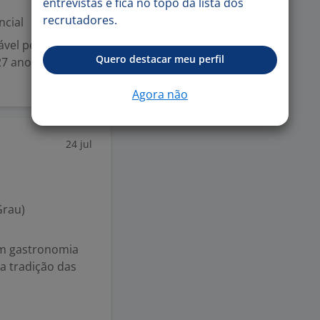
entrevistas e fica no topo da lista dos
recrutadores.
ncial
ável pelas marca
Quero destacar meu perfil
27 anos de experi
Agora não
24 jul
Grau)
em gastronomia
la tradição das