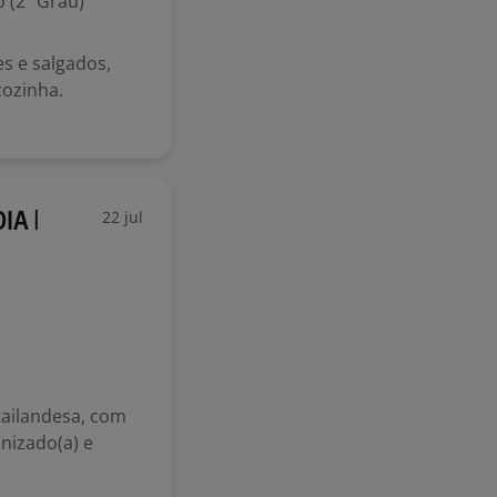
 (2º Grau)
s e salgados,
cozinha.
22 jul
IA |
tailandesa, com
anizado(a) e