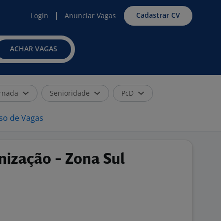
Cadastrar CV
Login
Anunciar Vagas
ACHAR VAGAS
rnada
Senioridade
PcD
iso de Vagas
enização - Zona Sul