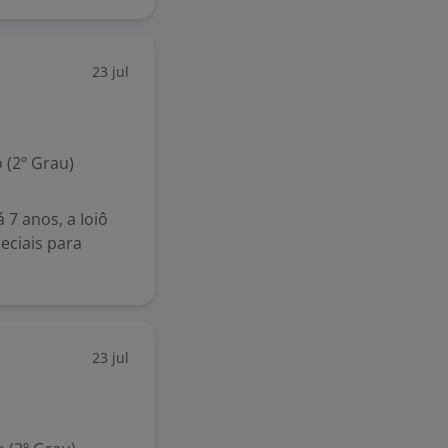
23 jul
 (2º Grau)
 7 anos, a Ioiô
ciais para
23 jul