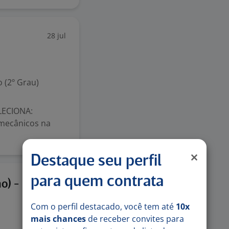
28 jul
 (2º Grau)
LECIONA:
 mecânicos na
Destaque seu perfil
para quem contrata
28 jul
o) -
Com o perfil destacado, você tem até
10x
mais chances
de receber convites para