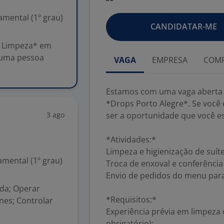
mental (1º grau)
CANDIDATAR-ME
e Limpeza* em
 uma pessoa
VAGA
EMPRESA
COMP
Estamos com uma vaga aberta 
*Drops Porto Alegre*. Se você
3 ago
ser a oportunidade que você e
*Atividades:*
Limpeza e higienização de suíte
mental (1º grau)
Troca de enxoval e conferênci
Envio de pedidos do menu para 
da; Operar
*Requisitos:*
nes; Controlar
Experiência prévia em limpeza 
obrigatório);