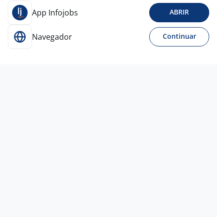
App Infojobs
ABRIR
Navegador
Continuar
Para Candidatos
Acesse o site de empregos líder e se candidate a
vagas adequadas ao seu perfil de forma fácil e
rápida.