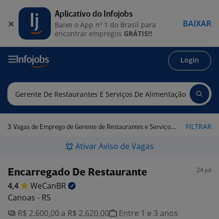
Aplicativo do Infojobs
BAIXAR
Baixe o App nº 1 do Brasil para
encontrar empregos
GRÁTIS!!
Login
3
FILTRAR
Vagas de Emprego de Gerente de Restaurantes e Serviços de Alimentação em Canoas - RS
Ativar Aviso de Vagas
24 jul
Encarregado De Restaurante
4,4
WeCanBR
Canoas - RS
R$ 2.600,00 a R$ 2.620,00
Entre 1 e 3 anos