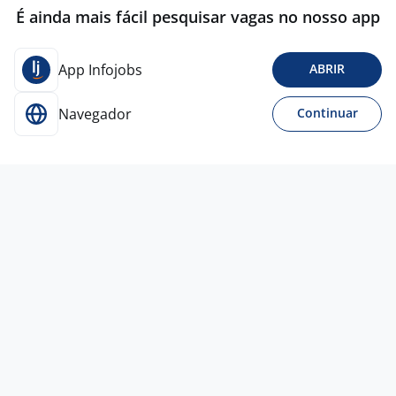
É ainda mais fácil pesquisar vagas no nosso app
App Infojobs
ABRIR
Navegador
Continuar
Para Candidatos
Acesse o site de empregos líder e se candidate a
vagas adequadas ao seu perfil de forma fácil e
rápida.