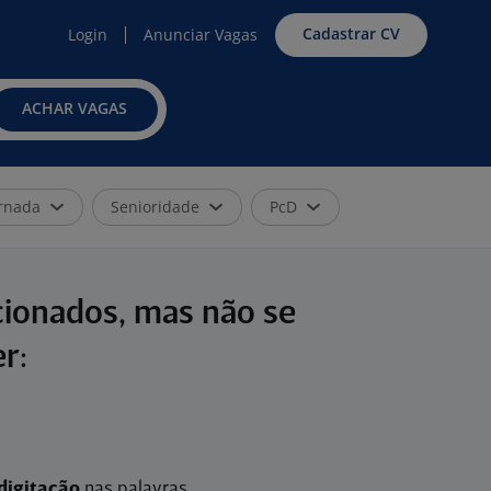
Cadastrar CV
Login
Anunciar Vagas
ACHAR VAGAS
rnada
Senioridade
PcD
cionados, mas não se
r:
digitação
nas palavras