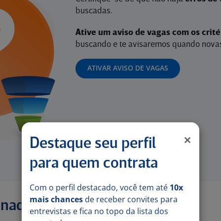
buscadas.
Ative um aviso de vagas com os crit
buscando e te avisaremos quando novas
ATIVAR AVISO DE VAGAS
Destaque seu perfil
para quem contrata
Com o perfil destacado, você tem até
10x
mais chances
de receber convites para
onadas
entrevistas e fica no topo da lista dos