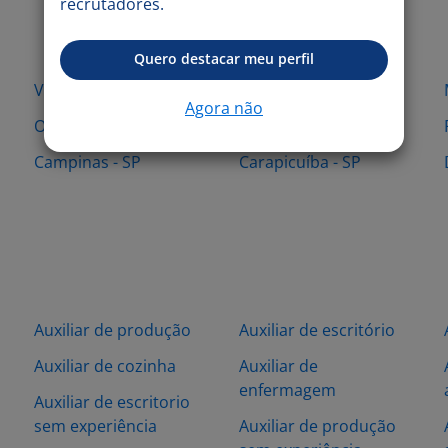
recrutadores.
Quero destacar meu perfil
Vinhedo - SP
Barueri - SP
Agora não
Osasco - SP
Piracicaba - SP
Campinas - SP
Carapicuíba - SP
Auxiliar de produção
Auxiliar de escritório
Auxiliar de cozinha
Auxiliar de
enfermagem
Auxiliar de escritorio
sem experiência
Auxiliar de produção