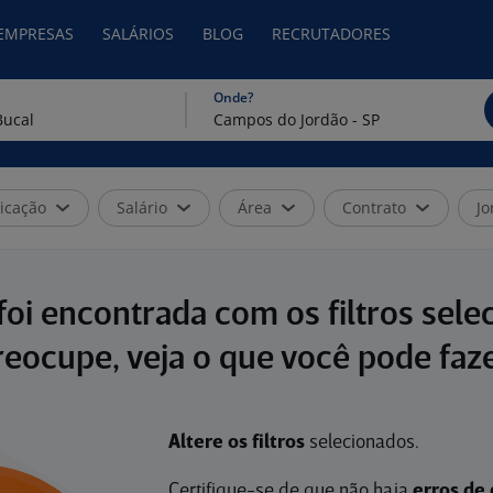
 EMPRESAS
SALÁRIOS
BLOG
RECRUTADORES
Onde?
icação
Salário
Área
Contrato
Jo
oi encontrada com os filtros sele
reocupe, veja o que você pode faze
Altere os filtros
selecionados.
Certifique-se de que não haja
erros de 