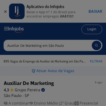
Aplicativo do Infojobs
BAIXAR
Baixe o App nº 1 do Brasil para
encontrar empregos
GRÁTIS!!
Login
895
FILTRAR
Vagas de Emprego de Auxiliar de Marketing em São Paulo
Ativar Aviso de Vagas
6 ago
Auxiliar De Marketing
4,3
Grupo
Pereira
São Paulo - SP
A combinar
Ensino Médio (2º Grau)
Presencial