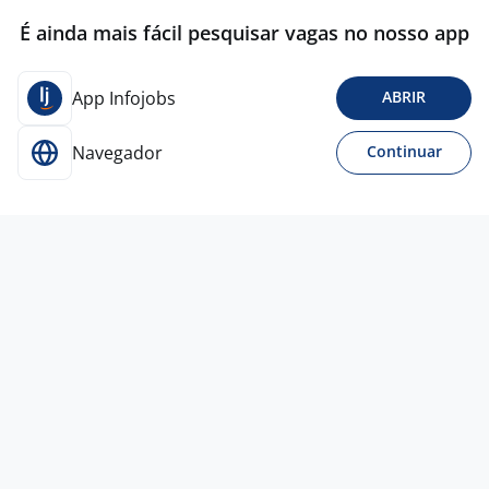
É ainda mais fácil pesquisar vagas no nosso app
App Infojobs
ABRIR
Navegador
Continuar
2 jul
Mecânico Ou Ajudante De Mecânico -
DENTRO DO ESTACIONAMENTO DO
CARREFOUR
4,3
SELECT
PRIME
Campinas - SP