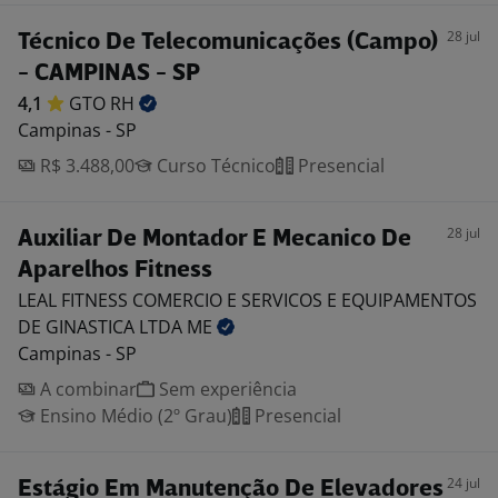
28 jul
Técnico De Telecomunicações (Campo)
- CAMPINAS - SP
4,1
GTO
RH
Campinas - SP
R$ 3.488,00
Curso Técnico
Presencial
28 jul
Auxiliar De Montador E Mecanico De
Aparelhos Fitness
LEAL FITNESS COMERCIO E SERVICOS E EQUIPAMENTOS
DE GINASTICA LTDA
ME
Campinas - SP
A combinar
Sem experiência
Ensino Médio (2º Grau)
Presencial
24 jul
Estágio Em Manutenção De Elevadores